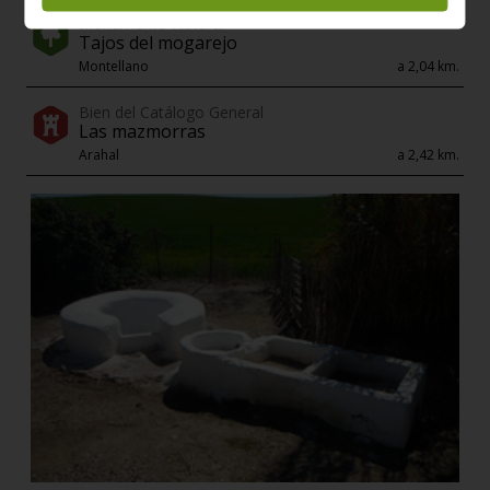
Monumento Natural
Tajos del mogarejo
Montellano
a 2,04 km.
Bien del Catálogo General
Las mazmorras
Arahal
a 2,42 km.