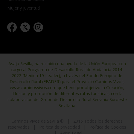
Mujer y Juventud
Asaja Sevilla, ha recibido una ayuda de la Unión Europea con
cargo al Programa de Desarrollo Rural de Andalucía 2014-
2022 (Medida 19 Leader), a través del Fondo Europeo de
Desarrollo Rural (FEADER) para el Proyecto Caminos Vivos,
www.caminosvivos.com que tiene por objetivo la Creación,
difusión y promoción de diferentes rutas turísticas, con la
colaboración del Grupo de Desarrollo Rural Serranía Suroeste
Sevillana
Caminos Vivos de Sevilla ©
|
2015 Todos los derechos
reservados
|
Política de privacidad
|
Política de Cookies
|
Aviso Legal