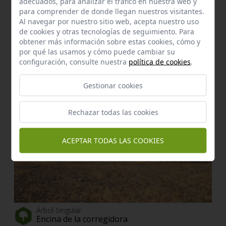
Las glorias
adecuados, para analizar el tráfico en nuestra web y
para comprender de donde llegan nuestros visitantes.
Montellano
a 2,04 km.
Al navegar por nuestro sitio web, acepta nuestro uso
de cookies y otras tecnologías de seguimiento. Para
Enclave de interés Cultural
Cortijo foronguilla
obtener más información sobre estas cookies, cómo y
por qué las usamos y cómo puede cambiar su
El Coronil
a 3,13 km.
configuración, consulte nuestra
política de cookies
.
Gestionar cookies
Rechazar todas las cookies
ACEPTAR TODAS LAS COOKIES
Árbol Singular
Encina de la corregidora