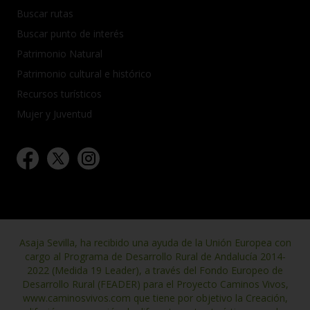
Buscar rutas
Buscar punto de interés
Patrimonio Natural
Patrimonio cultural e histórico
Recursos turísticos
Mujer y Juventud
Asaja Sevilla, ha recibido una ayuda de la Unión Europea con
cargo al Programa de Desarrollo Rural de Andalucía 2014-
2022 (Medida 19 Leader), a través del Fondo Europeo de
Desarrollo Rural (FEADER) para el Proyecto Caminos Vivos,
www.caminosvivos.com que tiene por objetivo la Creación,