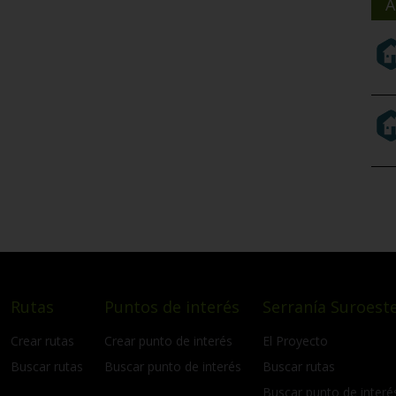
A
Rutas
Puntos de interés
Serranía Suroeste
Crear rutas
Crear punto de interés
El Proyecto
Buscar rutas
Buscar punto de interés
Buscar rutas
Buscar punto de interé