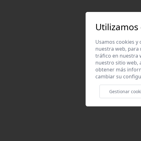
Utilizamos
Usamos cookies y o
nuestra web, para 
tráfico en nuestra
nuestro sitio web,
obtener más infor
cambiar su configu
Gestionar cook