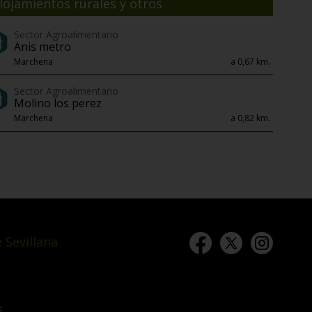
lojamientos rurales y otros
Sector Agroalimentario
Anis metro
Marchena
a 0,67 km.
Sector Agroalimentario
Molino los perez
Marchena
a 0,82 km.
 Sevillana
s