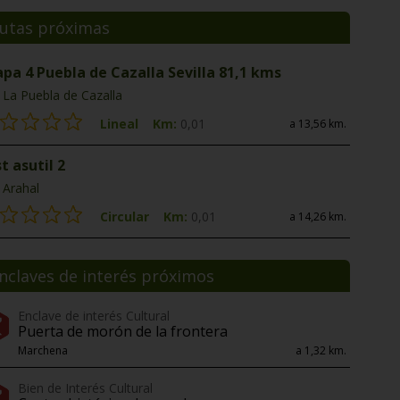
utas próximas
apa 4 Puebla de Cazalla Sevilla 81,1 kms
La Puebla de Cazalla
Lineal
Km:
0,01
a 13,56 km.
t asutil 2
Arahal
Circular
Km:
0,01
a 14,26 km.
nclaves de interés próximos
Enclave de interés Cultural
Puerta de morón de la frontera
Marchena
a 1,32 km.
Bien de Interés Cultural