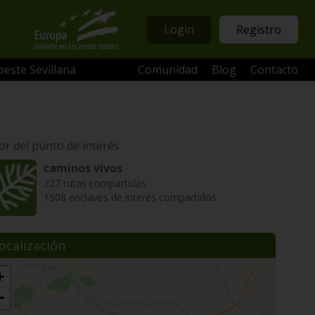
Login
Registro
oeste Sevillana
Comunidad
Blog
Contacto
or del punto de interés
caminos vivos
227 rutas compartidas
1508 enclaves de interés compartidos
ocalización
+
−