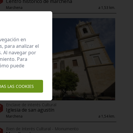
Centro histórico de marchena
Marchena
a 1,53 km.
avegación en
 para analizar el
. Al navegar por
miento. Para
 cómo puede
DAS LAS COOKIES
Enclave de interés Cultural
Iglesia de san agustín
Marchena
a 1,54 km.
Bien de Interés Cultural - Monumento