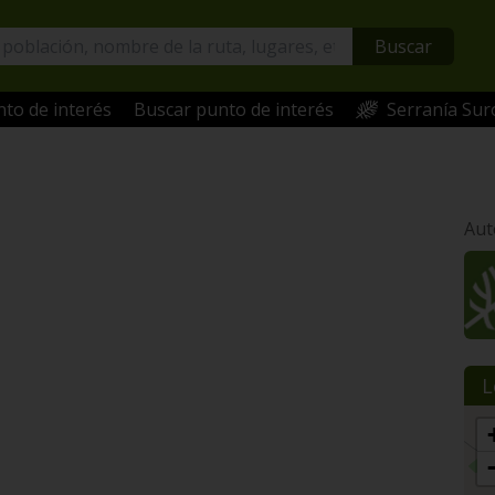
Buscar
to de interés
Buscar punto de interés
Serranía Sur
Aut
L