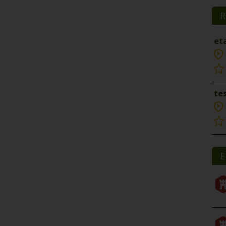
R
et
tes
E