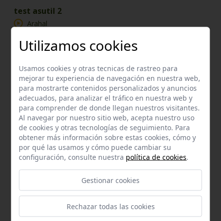
test asutil 2
Arahal
Utilizamos cookies
a 13,72 km.
Circular
Km:
0,01
Usamos cookies y otras tecnicas de rastreo para
mejorar tu experiencia de navegación en nuestra web,
etapa 4 Puebla de Cazalla Sevilla 81,1 kms
para mostrarte contenidos personalizados y anuncios
La Puebla de Cazalla
adecuados, para analizar el tráfico en nuestra web y
para comprender de donde llegan nuestros visitantes.
Al navegar por nuestro sitio web, acepta nuestro uso
a 15,06 km.
Lineal
de cookies y otras tecnologías de seguimiento. Para
Km:
0,02
obtener más información sobre estas cookies, cómo y
por qué las usamos y cómo puede cambiar su
configuración, consulte nuestra
política de cookies
.
Enclaves de interés próximos
Gestionar cookies
Rechazar todas las cookies