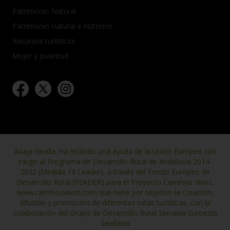
Patrimonio Natural
Patrimonio cultural e histórico
Recursos turísticos
Mujer y Juventud
Asaja Sevilla, ha recibido una ayuda de la Unión Europea con
cargo al Programa de Desarrollo Rural de Andalucía 2014-
2022 (Medida 19 Leader), a través del Fondo Europeo de
Desarrollo Rural (FEADER) para el Proyecto Caminos Vivos,
www.caminosvivos.com que tiene por objetivo la Creación,
difusión y promoción de diferentes rutas turísticas, con la
colaboración del Grupo de Desarrollo Rural Serranía Suroeste
Sevillana