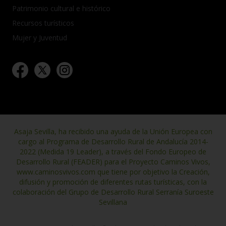
Patrimonio cultural e histórico
Recursos turísticos
Mujer y Juventud
Asaja Sevilla, ha recibido una ayuda de la Unión Europea con
cargo al Programa de Desarrollo Rural de Andalucía 2014-
2022 (Medida 19 Leader), a través del Fondo Europeo de
Desarrollo Rural (FEADER) para el Proyecto Caminos Vivos,
www.caminosvivos.com que tiene por objetivo la Creación,
difusión y promoción de diferentes rutas turísticas, con la
colaboración del Grupo de Desarrollo Rural Serranía Suroeste
Sevillana