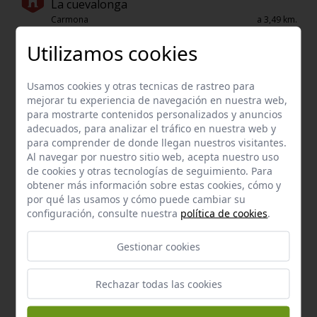
La cuevalonga
Carmona
a 3,49 km.
Utilizamos cookies
Enclave de interés Cultural
Cortijo las cuarentas
Carmona
a 3,92 km.
Usamos cookies y otras tecnicas de rastreo para
mejorar tu experiencia de navegación en nuestra web,
Recursos de Interés natural
para mostrarte contenidos personalizados y anuncios
Laguna de santo domingo
adecuados, para analizar el tráfico en nuestra web y
Carmona
a 6,51 km.
para comprender de donde llegan nuestros visitantes.
Al navegar por nuestro sitio web, acepta nuestro uso
de cookies y otras tecnologías de seguimiento. Para
obtener más información sobre estas cookies, cómo y
por qué las usamos y cómo puede cambiar su
configuración, consulte nuestra
política de cookies
.
Gestionar cookies
Rechazar todas las cookies