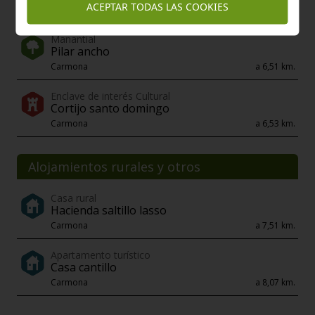
ACEPTAR TODAS LAS COOKIES
Manantial
Pilar ancho
Carmona
a 6,51 km.
Enclave de interés Cultural
Cortijo santo domingo
Carmona
a 6,53 km.
Alojamientos rurales y otros
Casa rural
Hacienda saltillo lasso
Carmona
a 7,51 km.
Apartamento turístico
Casa cantillo
Carmona
a 8,07 km.