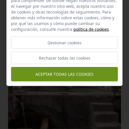
para comprender de donde llegan nuestros visitantes.
Al navegar por nuestro sitio web, acepta nuestro uso
de cookies y otras tecnologías de seguimiento. Para
obtener más información sobre estas cookies, cómo y
por qué las usamos y cómo puede cambiar su
configuración, consulte nuestra
política de cookies
.
Manantial
Pilar de los limones
Gestionar cookies
Carmona
a 5,98 km.
Rechazar todas las cookies
ACEPTAR TODAS LAS COOKIES