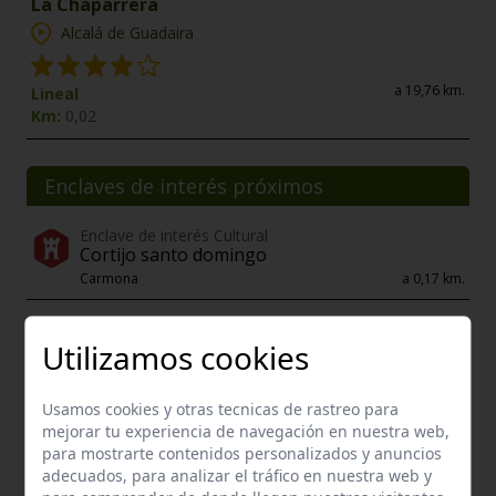
La Chaparrera
Alcalá de Guadaira
a 19,76 km.
Lineal
Km:
0,02
Enclaves de interés próximos
Enclave de interés Cultural
Cortijo santo domingo
Carmona
a 0,17 km.
Utilizamos cookies
Usamos cookies y otras tecnicas de rastreo para
mejorar tu experiencia de navegación en nuestra web,
para mostrarte contenidos personalizados y anuncios
adecuados, para analizar el tráfico en nuestra web y