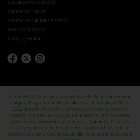
Buscar punto de interés
Patrimonio Natural
Patrimonio cultural e histórico
Recursos turísticos
Mujer y Juventud
Asaja Sevilla, ha recibido una ayuda de la Unión Europea con
cargo al Programa de Desarrollo Rural de Andalucía 2014-
2022 (Medida 19 Leader), a través del Fondo Europeo de
Desarrollo Rural (FEADER) para el Proyecto Caminos Vivos,
www.caminosvivos.com que tiene por objetivo la Creación,
difusión y promoción de diferentes rutas turísticas, con la
colaboración del Grupo de Desarrollo Rural Serranía Suroeste