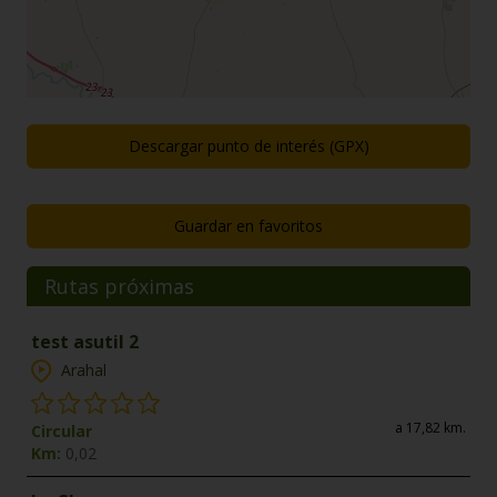
Descargar punto de interés (GPX)
Guardar en favoritos
Rutas próximas
test asutil 2
Arahal
a 17,82 km.
Circular
Km:
0,02