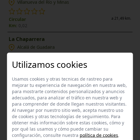
Villanueva del Río y Minas
a 21,49 km.
Circular
Km:
0,02
La Chaparrera
Alcalá de Guadaira
Utilizamos cookies
a 21,98 km.
Lineal
Km:
0,02
Usamos cookies y otras tecnicas de rastreo para
mejorar tu experiencia de navegación en nuestra web,
Enclaves de interés próximos
para mostrarte contenidos personalizados y anuncios
adecuados, para analizar el tráfico en nuestra web y
para comprender de donde llegan nuestros visitantes.
Al navegar por nuestro sitio web, acepta nuestro uso
de cookies y otras tecnologías de seguimiento. Para
obtener más información sobre estas cookies, cómo y
por qué las usamos y cómo puede cambiar su
configuración, consulte nuestra
política de cookies
.