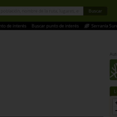
Buscar
to de interés
Buscar punto de interés
Serranía Sur
Aut
L