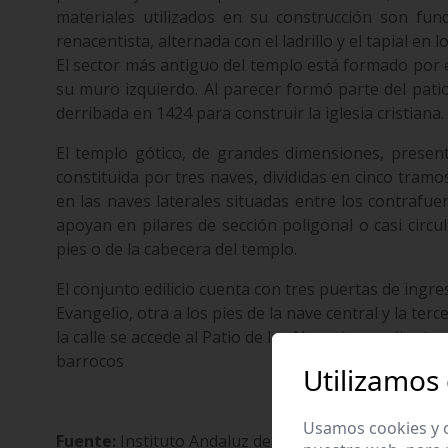
materiales utilizados en su construcción son fun
renacentista, alternada con el ladrillo y el tapial e
El sector más antiguo del templo está formado por 
su muro izquierdo. Al parecer formó parte del pati
derribada en 1424 para construir la iglesia cristiana.
El templo gótico, de grandes dimensiones, presenta
constituida por tres naves, divididas en cinco tram
en las naves laterales situadas entre los contrafu
apoyan en pilares de sección poligonal o casi circu
pies o de la cabecera del templo.
El conjunto edilicio cuenta con tres puertas de ingre
Evangelio, otra a los pies de la nave central y la ter
la calle se accede al Patio de los Naranjos mediant
barrocos
Utilizamos
Usamos cookies y o
Fuente:
Instituto Andaluz de Patrimonio Histórico. 