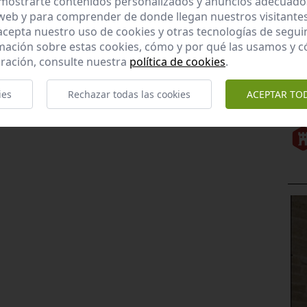
mostrarte contenidos personalizados y anuncios adecuados,
 web y para comprender de donde llegan nuestros visitantes
 acepta nuestro uso de cookies y otras tecnologías de segui
/resumen.do?id=i17865
mación sobre estas cookies, cómo y por qué las usamos y
ración, consulte nuestra
política de cookies
.
Enviar valoración y comentario
ies
Rechazar todas las cookies
ACEPTAR TO