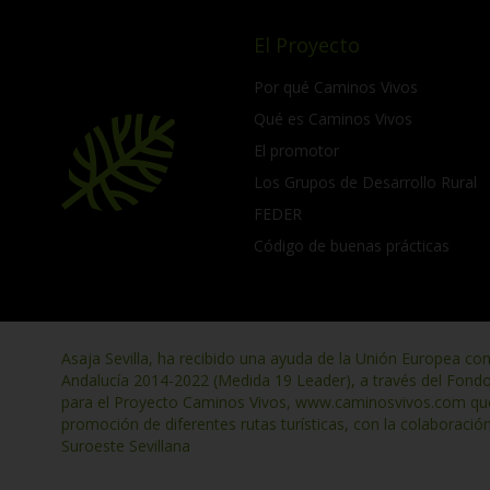
El Proyecto
Por qué Caminos Vivos
Qué es Caminos Vivos
El promotor
Los Grupos de Desarrollo Rural
FEDER
Código de buenas prácticas
Asaja Sevilla, ha recibido una ayuda de la Unión Europea co
Andalucía 2014-2022 (Medida 19 Leader), a través del Fond
para el Proyecto Caminos Vivos, www.caminosvivos.com que t
promoción de diferentes rutas turísticas, con la colaboració
Suroeste Sevillana