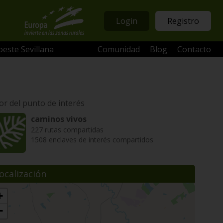
Login
Registro
oeste Sevillana
Comunidad
Blog
Contacto
or del punto de interés
caminos vivos
227 rutas compartidas
1508 enclaves de interés compartidos
ocalización
+
−