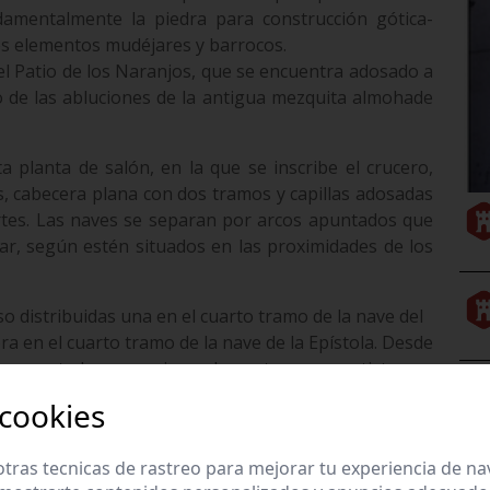
damentalmente la piedra para construcción gótica-
n los elementos mudéjares y barrocos.
el Patio de los Naranjos, que se encuentra adosado a
o de las abluciones de la antigua mezquita almohade
 planta de salón, en la que se inscribe el crucero,
os, cabecera plana con dos tramos y capillas adosadas
ertes. Las naves se separan por arcos apuntados que
lar, según estén situados en las proximidades de los
so distribuidas una en el cuarto tramo de la nave del
cera en el cuarto tramo de la nave de la Epístola. Desde
e una portada que conjuga elementos renacentistas y
 cookies
tras tecnicas de rastreo para mejorar tu experiencia de n
Consejería de Educación, Cultura y Deporte.