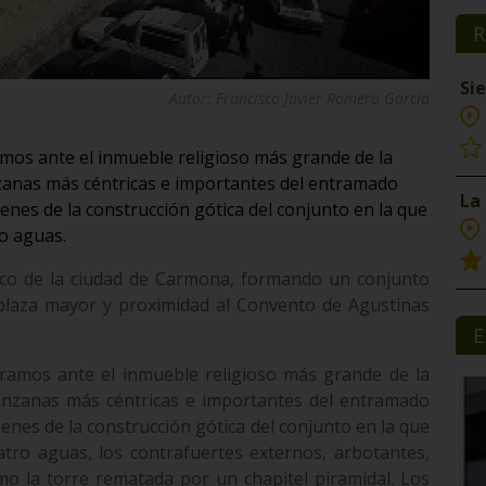
R
Si
Autor: Francisco Javier Romero García
amos ante el inmueble religioso más grande de la
nzanas más céntricas e importantes del entramado
La
enes de la construcción gótica del conjunto en la que
ro aguas.
rico de la ciudad de Carmona, formando un conjunto
 plaza mayor y proximidad al Convento de Agustinas
E
tramos ante el inmueble religioso más grande de la
manzanas más céntricas e importantes del entramado
enes de la construcción gótica del conjunto en la que
atro aguas, los contrafuertes externos, arbotantes,
mo la torre rematada por un chapitel piramidal. Los