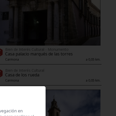
Bien de Interés Cultural - Monumento
Casa palacio marqués de las torres
Carmona
a 0,05 km.
Bien de Interés Cultural
Casa de los rueda
Carmona
a 0,05 km.
avegación en