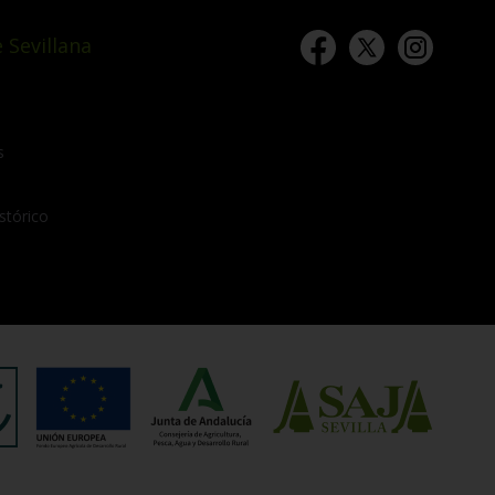
 Sevillana
s
stórico