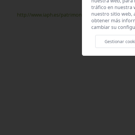
nuestra web, para 
tráfico en nuestra
nuestro sitio web,
http://www.iaph.es/patrimonio-inmueble-andalucia
obtener más infor
cambiar su configu
Gestionar cook