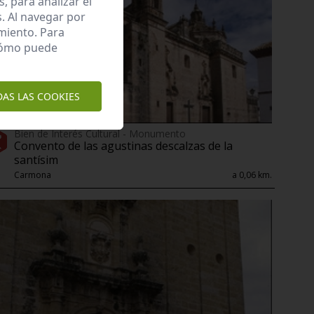
 para analizar el
. Al navegar por
miento. Para
 cómo puede
DAS LAS COOKIES
Bien de Interés Cultural - Monumento
Convento de las agustinas descalzas de la
santísim
Carmona
a 0,06 km.