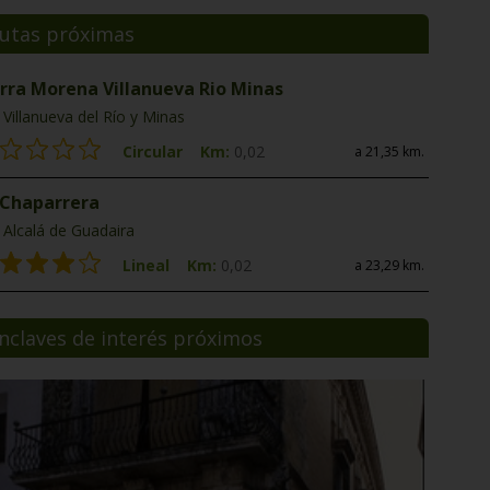
utas próximas
erra Morena Villanueva Rio Minas
Villanueva del Río y Minas
Circular
Km:
0,02
a 21,35 km.
 Chaparrera
Alcalá de Guadaira
Lineal
Km:
0,02
a 23,29 km.
nclaves de interés próximos