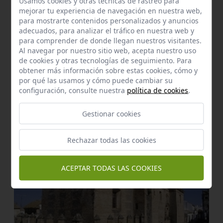
Usamos cookies y otras tecnicas de rastreo para
a 21,29 km.
Circular
mejorar tu experiencia de navegación en nuestra web,
Km:
0,02
para mostrarte contenidos personalizados y anuncios
adecuados, para analizar el tráfico en nuestra web y
La Chaparrera
para comprender de donde llegan nuestros visitantes.
Alcalá de Guadaira
Al navegar por nuestro sitio web, acepta nuestro uso
de cookies y otras tecnologías de seguimiento. Para
obtener más información sobre estas cookies, cómo y
a 23,30 km.
Lineal
por qué las usamos y cómo puede cambiar su
Km:
0,02
configuración, consulte nuestra
política de cookies
.
Gestionar cookies
Enclaves de interés próximos
Rechazar todas las cookies
ACEPTAR TODAS LAS COOKIES