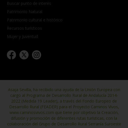
Buscar punto de interés
Patrimonio Natural
Patrimonio cultural e histórico
Recursos turísticos
Mujer y Juventud
Asaja Sevilla, ha recibido una ayuda de la Unión Europea con
cargo al Programa de Desarrollo Rural de Andalucía 2014-
2022 (Medida 19 Leader), a través del Fondo Europeo de
Desarrollo Rural (FEADER) para el Proyecto Caminos Vivos,
www.caminosvivos.com que tiene por objetivo la Creación,
difusión y promoción de diferentes rutas turísticas, con la
colaboración del Grupo de Desarrollo Rural Serranía Suroeste