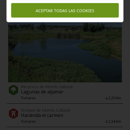
ACEPTAR TODAS LAS COOKIES
Recursos de Interés natural
Lagunas de aljamar
Tomares
a 2,20 km.
Enclave de interés Cultural
Hacienda el carmen
Tomares
a 2,34 km.