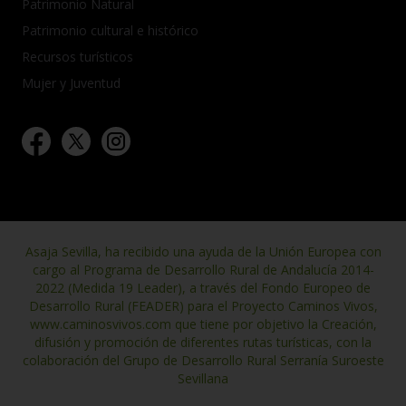
Patrimonio Natural
Patrimonio cultural e histórico
Recursos turísticos
Mujer y Juventud
Asaja Sevilla, ha recibido una ayuda de la Unión Europea con
cargo al Programa de Desarrollo Rural de Andalucía 2014-
2022 (Medida 19 Leader), a través del Fondo Europeo de
Desarrollo Rural (FEADER) para el Proyecto Caminos Vivos,
www.caminosvivos.com que tiene por objetivo la Creación,
difusión y promoción de diferentes rutas turísticas, con la
colaboración del Grupo de Desarrollo Rural Serranía Suroeste
Sevillana