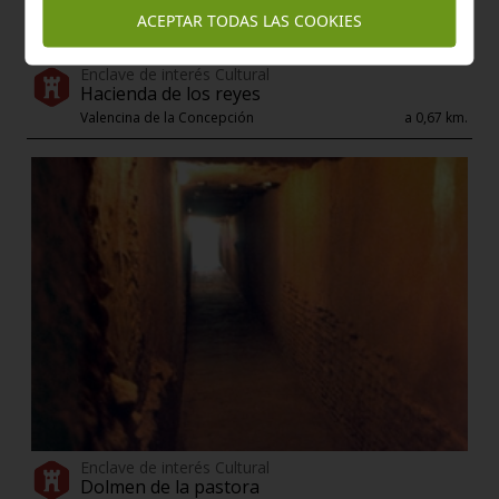
Dolmen de ontiveros
ACEPTAR TODAS LAS COOKIES
Valencina de la Concepción
a 0,67 km.
Enclave de interés Cultural
Hacienda de los reyes
Valencina de la Concepción
a 0,67 km.
Enclave de interés Cultural
Dolmen de la pastora