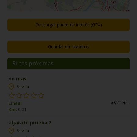
Descargar punto de interés (GPX)
Guardar en favoritos
Rutas próximas
no mas
Sevilla
a 6,71 km.
Lineal
Km:
0,01
aljarafe prueba 2
Sevilla