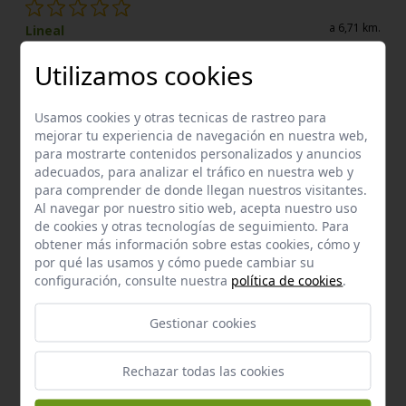
a 6,71 km.
Lineal
Km:
0,01
Utilizamos cookies
Enclaves de interés próximos
Usamos cookies y otras tecnicas de rastreo para
mejorar tu experiencia de navegación en nuestra web,
para mostrarte contenidos personalizados y anuncios
adecuados, para analizar el tráfico en nuestra web y
para comprender de donde llegan nuestros visitantes.
Al navegar por nuestro sitio web, acepta nuestro uso
de cookies y otras tecnologías de seguimiento. Para
obtener más información sobre estas cookies, cómo y
por qué las usamos y cómo puede cambiar su
configuración, consulte nuestra
política de cookies
.
Gestionar cookies
Rechazar todas las cookies
Enclave de interés Cultural