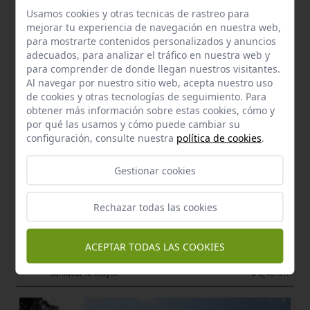
Bien de Interés Cultural
Centro histórico de sanlúcar la mayor
Usamos cookies y otras tecnicas de rastreo para
mejorar tu experiencia de navegación en nuestra web,
Sanlúcar la Mayor
a 0,27 km.
para mostrarte contenidos personalizados y anuncios
adecuados, para analizar el tráfico en nuestra web y
para comprender de donde llegan nuestros visitantes.
Al navegar por nuestro sitio web, acepta nuestro uso
de cookies y otras tecnologías de seguimiento. Para
obtener más información sobre estas cookies, cómo y
por qué las usamos y cómo puede cambiar su
configuración, consulte nuestra
política de cookies
.
Gestionar cookies
Rechazar todas las cookies
Bien de Interés Cultural - Monumento
ACEPTAR TODAS LAS COOKIES
Iglesia de san pedro
Sanlúcar la Mayor
a 0,40 km.