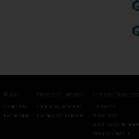
Rutas
Puntos de interés
Serranía Suroeste
Crear rutas
Crear punto de interés
El Proyecto
Buscar rutas
Buscar punto de interés
Buscar rutas
Buscar punto de interé
Patrimonio Natural