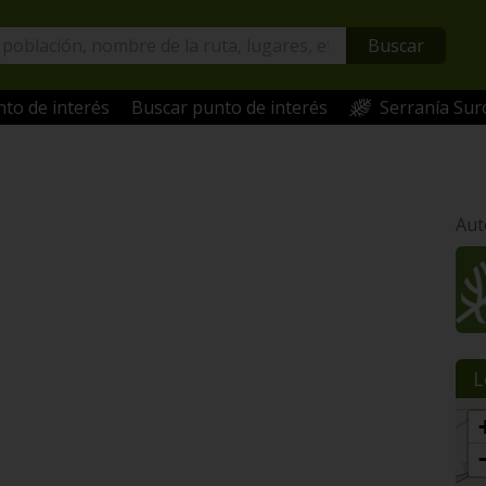
Buscar
to de interés
Buscar punto de interés
Serranía Sur
Aut
L