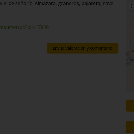
 y el de señorío. Almazara, graneros, pajareta, nave
/resumen.do?id=i17820
Enviar valoración y comentario