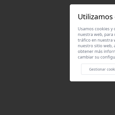
Utilizamos
Usamos cookies y o
nuestra web, para 
tráfico en nuestra
nuestro sitio web,
obtener más infor
cambiar su configu
Gestionar cook