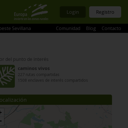
Login
Registro
oeste Sevillana
Comunidad
Blog
Contacto
or del punto de interés
caminos vivos
227 rutas compartidas
1508 enclaves de interés compartidos
ocalización
+
−