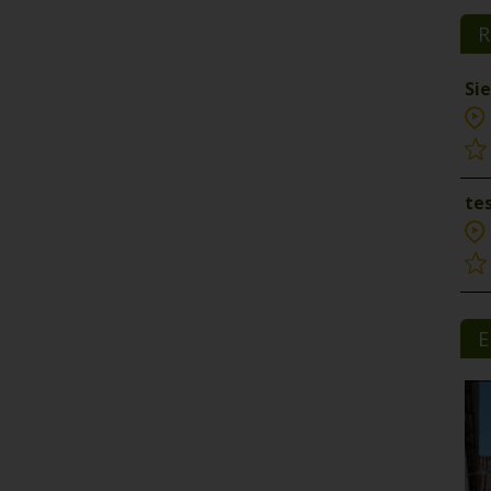
R
Si
tes
E