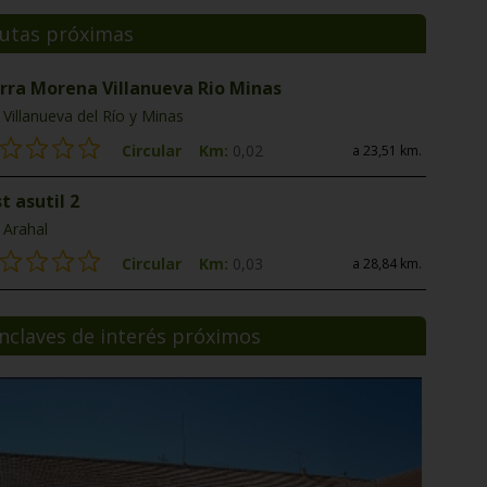
utas próximas
erra Morena Villanueva Rio Minas
Villanueva del Río y Minas
Circular
Km:
0,02
a 23,51 km.
t asutil 2
Arahal
Circular
Km:
0,03
a 28,84 km.
nclaves de interés próximos