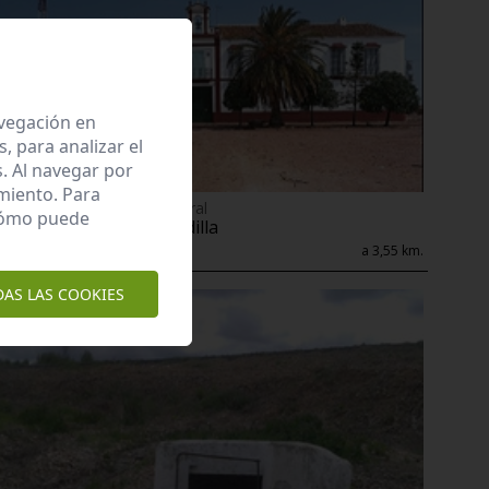
avegación en
 para analizar el
. Al navegar por
miento. Para
Enclave de interés Cultural
 cómo puede
Hacienda guadalbardilla
Carmona
a 3,55 km.
DAS LAS COOKIES