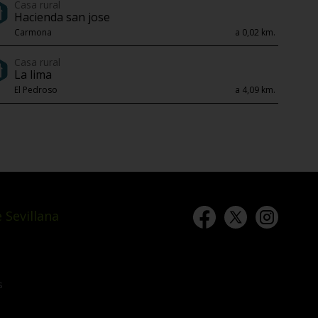
Casa rural
Hacienda san jose
Carmona
a 0,02 km.
Casa rural
La lima
El Pedroso
a 4,09 km.
 Sevillana
s