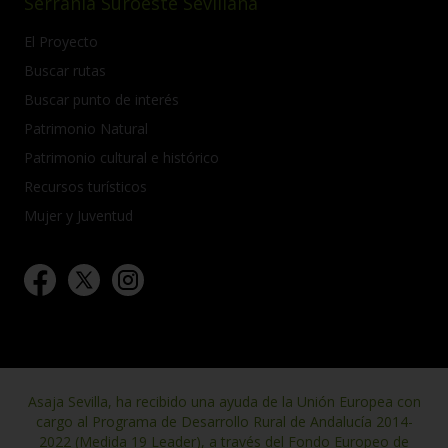
Serranía Suroeste Sevillana
El Proyecto
Buscar rutas
Buscar punto de interés
Patrimonio Natural
Patrimonio cultural e histórico
Recursos turísticos
Mujer y Juventud
Asaja Sevilla, ha recibido una ayuda de la Unión Europea con
cargo al Programa de Desarrollo Rural de Andalucía 2014-
2022 (Medida 19 Leader), a través del Fondo Europeo de