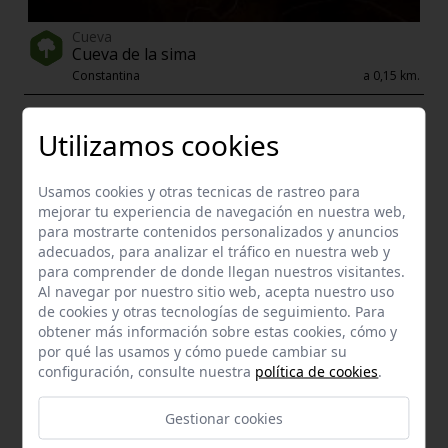
Cueva
Cueva de la sima
Constantina
a 0,15 km.
Utilizamos cookies
Usamos cookies y otras tecnicas de rastreo para
mejorar tu experiencia de navegación en nuestra web,
para mostrarte contenidos personalizados y anuncios
adecuados, para analizar el tráfico en nuestra web y
para comprender de donde llegan nuestros visitantes.
Al navegar por nuestro sitio web, acepta nuestro uso
de cookies y otras tecnologías de seguimiento. Para
obtener más información sobre estas cookies, cómo y
por qué las usamos y cómo puede cambiar su
configuración, consulte nuestra
política de cookies
.
Bien de Interés Cultural - Monumento
Iglesia de santa maría de la encarnación
Gestionar cookies
Constantina
a 0,26 km.