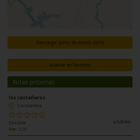
Descargar punto de interés (GPX)
Guardar en favoritos
Rutas próximas
los castañares
Constantina
a 0,28 km.
Circular
Km:
0,00