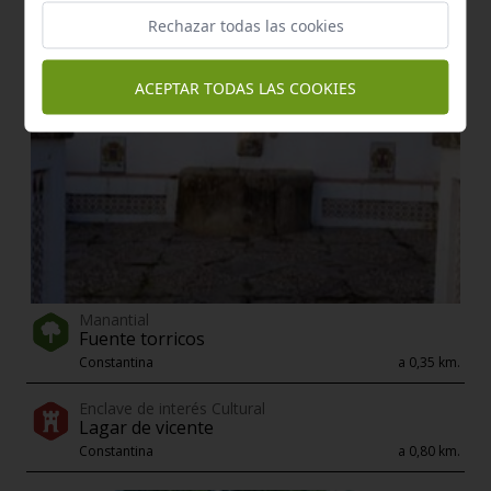
Rechazar todas las cookies
ACEPTAR TODAS LAS COOKIES
Manantial
Fuente torricos
Constantina
a 0,35 km.
Enclave de interés Cultural
Lagar de vicente
Constantina
a 0,80 km.