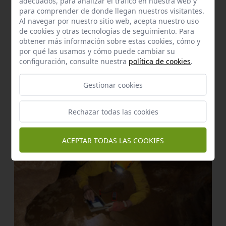
adecuados, para analizar el tráfico en nuestra web y
para comprender de donde llegan nuestros visitantes.
Al navegar por nuestro sitio web, acepta nuestro uso
de cookies y otras tecnologías de seguimiento. Para
obtener más información sobre estas cookies, cómo y
por qué las usamos y cómo puede cambiar su
configuración, consulte nuestra
política de cookies
.
Enclave de interés Cultural
Gestionar cookies
El inquisidor
Cazalla de la Sierra
a 0,90 km.
Rechazar todas las cookies
ACEPTAR TODAS LAS COOKIES