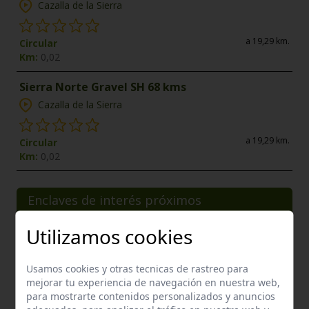
Cazalla de la Sierra
a 19,29 km.
Circular
Km:
0,02
Sierra Norte Gravel SH 68 kms
Cazalla de la Sierra
a 19,29 km.
Circular
Km:
0,02
Enclaves de interés próximos
Utilizamos cookies
Usamos cookies y otras tecnicas de rastreo para
mejorar tu experiencia de navegación en nuestra web,
para mostrarte contenidos personalizados y anuncios