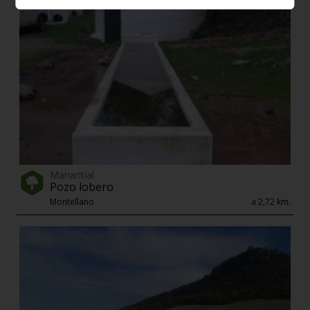
Manantial
Pozo lobero
Montellano
a 2,72 km.