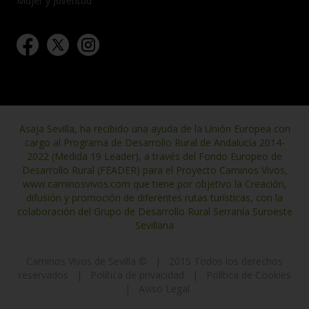
Mujer y Juventud
Asaja Sevilla, ha recibido una ayuda de la Unión Europea con
cargo al Programa de Desarrollo Rural de Andalucía 2014-
2022 (Medida 19 Leader), a través del Fondo Europeo de
Desarrollo Rural (FEADER) para el Proyecto Caminos Vivos,
www.caminosvivos.com que tiene por objetivo la Creación,
difusión y promoción de diferentes rutas turísticas, con la
colaboración del Grupo de Desarrollo Rural Serranía Suroeste
Sevillana
Caminos Vivos de Sevilla ©
|
2015 Todos los derechos
reservados
|
Política de privacidad
|
Política de Cookies
|
Aviso Legal