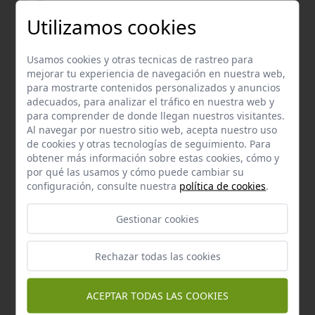
Fuente de las parras
Utilizamos cookies
Montellano
a 2,07 km.
Usamos cookies y otras tecnicas de rastreo para
mejorar tu experiencia de navegación en nuestra web,
para mostrarte contenidos personalizados y anuncios
adecuados, para analizar el tráfico en nuestra web y
para comprender de donde llegan nuestros visitantes.
Al navegar por nuestro sitio web, acepta nuestro uso
de cookies y otras tecnologías de seguimiento. Para
obtener más información sobre estas cookies, cómo y
por qué las usamos y cómo puede cambiar su
configuración, consulte nuestra
política de cookies
.
Gestionar cookies
Manantial
Rechazar todas las cookies
Pozo prieto
Montellano
a 2,13 km.
ACEPTAR TODAS LAS COOKIES