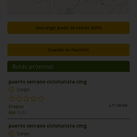
Descargar punto de interés (GPX)
Guardar en favoritos
Rutas próximas
puerto serrano cicloturista cmg
Coripe
a 11,06 km.
Etapas
Km:
0,01
puerto serrano cicloturista cmg
Coripe