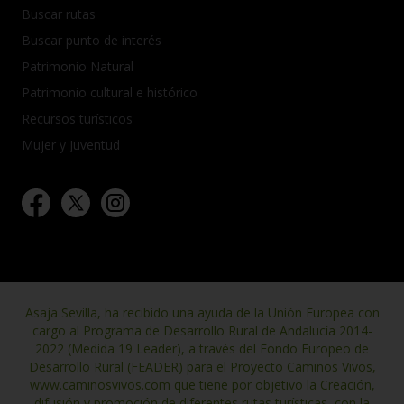
Buscar rutas
Buscar punto de interés
Patrimonio Natural
Patrimonio cultural e histórico
Recursos turísticos
Mujer y Juventud
Asaja Sevilla, ha recibido una ayuda de la Unión Europea con
cargo al Programa de Desarrollo Rural de Andalucía 2014-
2022 (Medida 19 Leader), a través del Fondo Europeo de
Desarrollo Rural (FEADER) para el Proyecto Caminos Vivos,
www.caminosvivos.com que tiene por objetivo la Creación,
difusión y promoción de diferentes rutas turísticas, con la