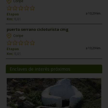
Coripe
a 10,29 km.
Etapas
Km:
0,01
puerto serrano cicloturista cmg
Coripe
a 10,29 km.
Etapas
Km:
0,01
Enclaves de interés próximos