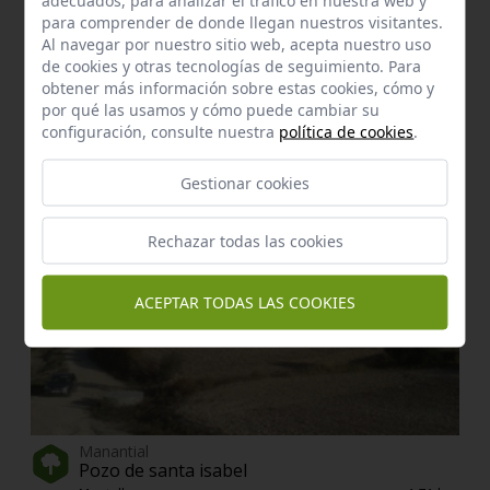
para comprender de donde llegan nuestros visitantes.
Al navegar por nuestro sitio web, acepta nuestro uso
de cookies y otras tecnologías de seguimiento. Para
Manantial
Pozo lobero
obtener más información sobre estas cookies, cómo y
por qué las usamos y cómo puede cambiar su
Montellano
a 0,99 km.
configuración, consulte nuestra
política de cookies
.
Gestionar cookies
Rechazar todas las cookies
ACEPTAR TODAS LAS COOKIES
Manantial
Pozo de santa isabel