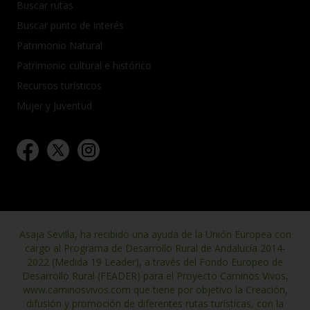
Buscar rutas
Buscar punto de interés
Patrimonio Natural
Patrimonio cultural e histórico
Recursos turísticos
Mujer y Juventud
Asaja Sevilla, ha recibido una ayuda de la Unión Europea con
cargo al Programa de Desarrollo Rural de Andalucía 2014-
2022 (Medida 19 Leader), a través del Fondo Europeo de
Desarrollo Rural (FEADER) para el Proyecto Caminos Vivos,
www.caminosvivos.com que tiene por objetivo la Creación,
difusión y promoción de diferentes rutas turísticas, con la