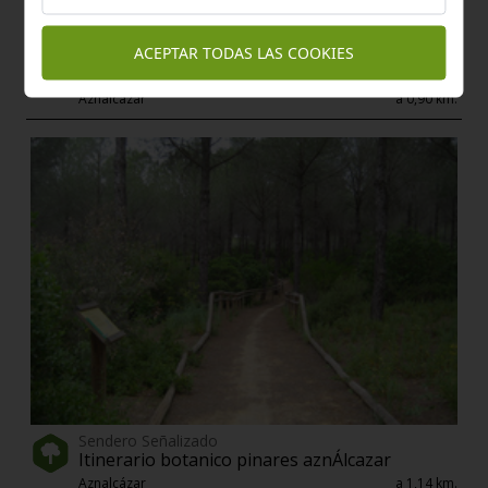
ACEPTAR TODAS LAS COOKIES
Área Recreativa
CaÑada de los isleÑos
Aznalcázar
a 0,90 km.
Sendero Señalizado
Itinerario botanico pinares aznÁlcazar
Aznalcázar
a 1,14 km.