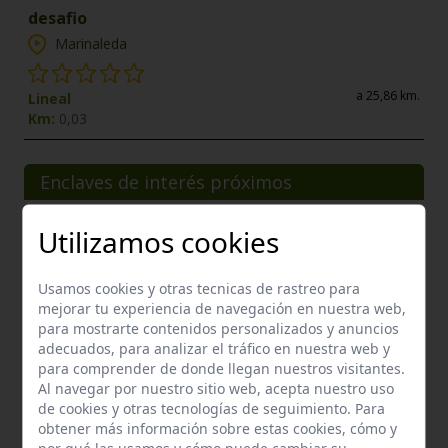
desafio
Marinaleda
a 25,86 km.
Lineal
Km:
0,03
Enclaves de interés próximos
Utilizamos cookies
Usamos cookies y otras tecnicas de rastreo para
mejorar tu experiencia de navegación en nuestra web,
para mostrarte contenidos personalizados y anuncios
adecuados, para analizar el tráfico en nuestra web y
para comprender de donde llegan nuestros visitantes.
Al navegar por nuestro sitio web, acepta nuestro uso
de cookies y otras tecnologías de seguimiento. Para
obtener más información sobre estas cookies, cómo y
por qué las usamos y cómo puede cambiar su