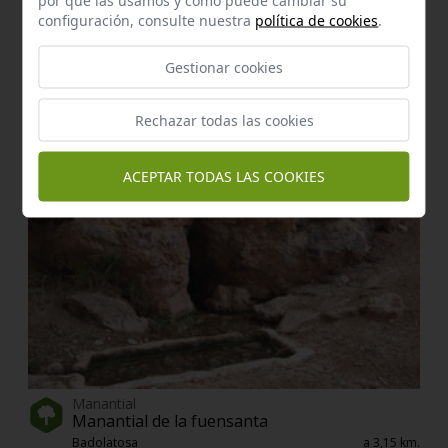
configuración, consulte nuestra
política de cookies
.
Zona Ramsar
Gestionar cookies
Embalses de cordobilla y malpasillo
Badolatosa
a 1,99 km.
Rechazar todas las cookies
ACEPTAR TODAS LAS COOKIES
Manantial
Manantial de la fuensanta
Badolatosa
a 3,15 km.