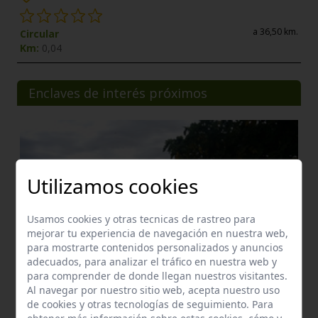
a 36,50 km.
Circular
Km:
0,04
Enclaves de interés próximos
Utilizamos cookies
Usamos cookies y otras tecnicas de rastreo para
mejorar tu experiencia de navegación en nuestra web,
para mostrarte contenidos personalizados y anuncios
adecuados, para analizar el tráfico en nuestra web y
para comprender de donde llegan nuestros visitantes.
Al navegar por nuestro sitio web, acepta nuestro uso
de cookies y otras tecnologías de seguimiento. Para
Manantial