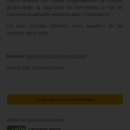
hasta alcanzar los niveles impermeables de margas
propiciando la aparición de frecuentes zonas de
rezumes localmente denominadas "mamaderos".
Ha sido utilizada también como lavadero de las
mujeres del pueblo.
Fuente
:
www.conocetusfuentes.com
Fotografía: Caminos Vivos
Enviar valoración y comentario
Autor del punto de interés
caminos vivos