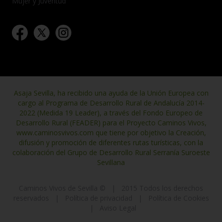
Mujer y Juventud
Asaja Sevilla, ha recibido una ayuda de la Unión Europea con
cargo al Programa de Desarrollo Rural de Andalucía 2014-
2022 (Medida 19 Leader), a través del Fondo Europeo de
Desarrollo Rural (FEADER) para el Proyecto Caminos Vivos,
www.caminosvivos.com que tiene por objetivo la Creación,
difusión y promoción de diferentes rutas turísticas, con la
colaboración del Grupo de Desarrollo Rural Serranía Suroeste
Sevillana
Caminos Vivos de Sevilla ©
|
2015 Todos los derechos
reservados
|
Política de privacidad
|
Política de Cookies
|
Aviso Legal