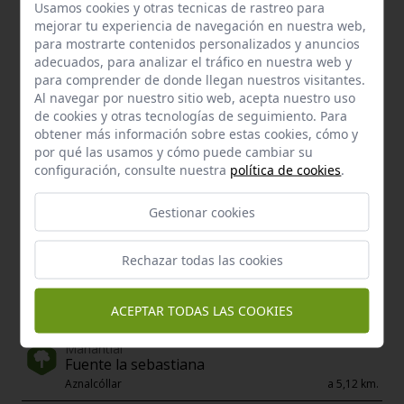
Km:
0,04
Usamos cookies y otras tecnicas de rastreo para
mejorar tu experiencia de navegación en nuestra web,
para mostrarte contenidos personalizados y anuncios
adecuados, para analizar el tráfico en nuestra web y
Enclaves de interés próximos
para comprender de donde llegan nuestros visitantes.
Al navegar por nuestro sitio web, acepta nuestro uso
de cookies y otras tecnologías de seguimiento. Para
obtener más información sobre estas cookies, cómo y
por qué las usamos y cómo puede cambiar su
configuración, consulte nuestra
política de cookies
.
Gestionar cookies
Rechazar todas las cookies
ACEPTAR TODAS LAS COOKIES
Manantial
Fuente la sebastiana
Aznalcóllar
a 5,12 km.