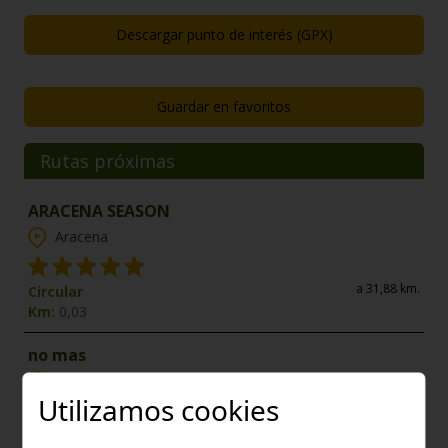
Descargar punto de interés (GPX)
Guardar en favoritos
Rutas próximas
ARACENA SEASON
Aracena
a 31,88 km.
Circular
Km:
0,03
no mas
Sevilla
Utilizamos cookies
a 43,82 km.
Lineal