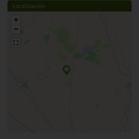
Localización
+
−