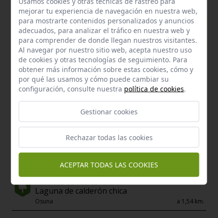
Usamos cookies y otras tecnicas de rastreo para
mejorar tu experiencia de navegación en nuestra web,
para mostrarte contenidos personalizados y anuncios
Enclaves de interés próximos
adecuados, para analizar el tráfico en nuestra web y
para comprender de donde llegan nuestros visitantes.
Al navegar por nuestro sitio web, acepta nuestro uso
de cookies y otras tecnologías de seguimiento. Para
obtener más información sobre estas cookies, cómo y
por qué las usamos y cómo puede cambiar su
configuración, consulte nuestra
política de cookies
.
Gestionar cookies
Rechazar todas las cookies
ACEPTAR TODAS LAS COOKIES
Recursos de Interés natural
Laguna de calderón chica
Osuna
a 1,54 km.