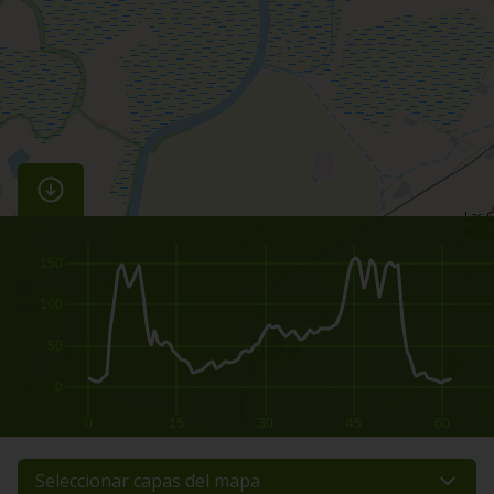
150
100
50
0
0
15
30
45
60
Seleccionar capas del mapa