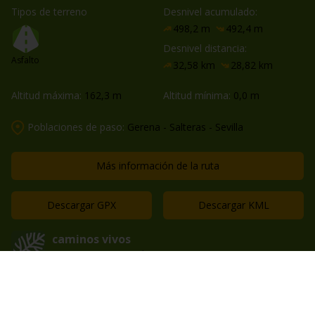
Tipos de terreno
Desnivel acumulado:
498,2 m
492,4 m
Desnivel distancia:
Asfalto
32,58 km
28,82 km
Altitud máxima:
162,3 m
Altitud mínima:
0,0 m
Poblaciones de paso:
Gerena - Salteras - Sevilla
Más información de la ruta
Descargar GPX
Descargar KML
caminos vivos
227 rutas compartidas
Guardar en favoritos