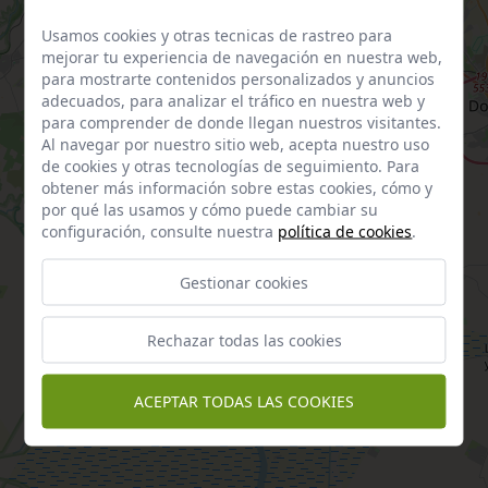
Usamos cookies y otras tecnicas de rastreo para
mejorar tu experiencia de navegación en nuestra web,
para mostrarte contenidos personalizados y anuncios
adecuados, para analizar el tráfico en nuestra web y
para comprender de donde llegan nuestros visitantes.
Al navegar por nuestro sitio web, acepta nuestro uso
de cookies y otras tecnologías de seguimiento. Para
obtener más información sobre estas cookies, cómo y
por qué las usamos y cómo puede cambiar su
configuración, consulte nuestra
política de cookies
.
Gestionar cookies
Rechazar todas las cookies
ACEPTAR TODAS LAS COOKIES