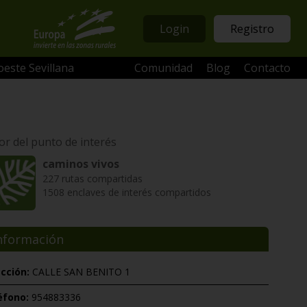
Login
Registro
oeste Sevillana
Comunidad
Blog
Contacto
or del punto de interés
caminos vivos
227 rutas compartidas
1508 enclaves de interés compartidos
nformación
ección:
CALLE SAN BENITO 1
éfono:
954883336