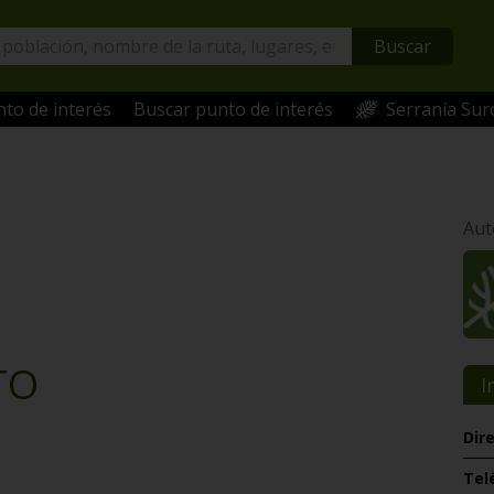
Buscar
to de interés
Buscar punto de interés
Serranía Sur
Aut
TO
I
Dir
Tel