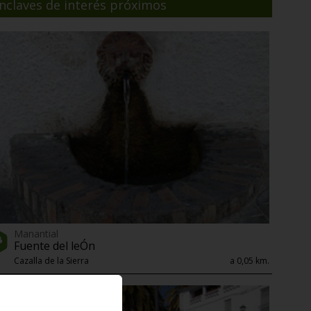
nclaves de interés próximos
Manantial
Fuente del leÓn
Cazalla de la Sierra
a 0,05 km.