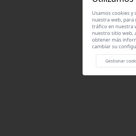
Usamos cookies y o
nuestra web, para 
tráfico en nuestra
nuestro sitio web,
obtener más infor
cambiar su configu
Gestionar cook