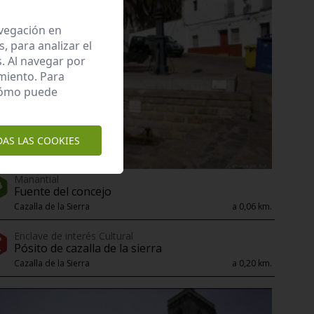
avegación en
 para analizar el
. Al navegar por
miento. Para
 cómo puede
DAS LAS COOKIES
Manantial
Fuente del concejo
Cazalla de la Sierra
a 0,06 km.
Enclave de interés Cultural
Pósito de cazalla de la sierra
Cazalla de la Sierra
a 0,20 km.