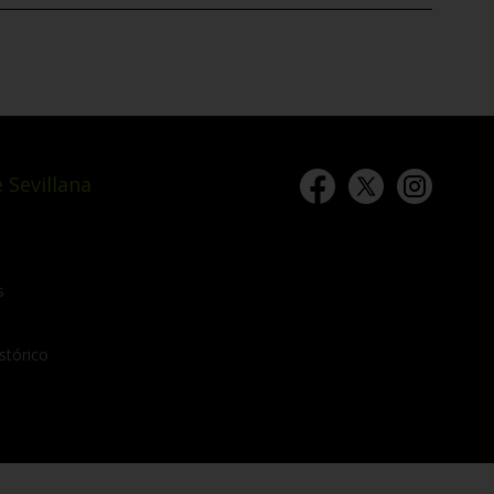
 Sevillana
s
stórico