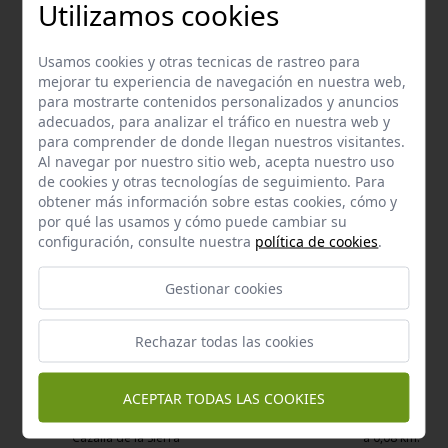
Utilizamos cookies
ARA
Usamos cookies y otras tecnicas de rastreo para
Cazalla de la Sierra
mejorar tu experiencia de navegación en nuestra web,
para mostrarte contenidos personalizados y anuncios
adecuados, para analizar el tráfico en nuestra web y
a 0,33 km.
Circular
para comprender de donde llegan nuestros visitantes.
Km:
0,00
Al navegar por nuestro sitio web, acepta nuestro uso
de cookies y otras tecnologías de seguimiento. Para
Sierra Norte Gravel SH 68 kms
obtener más información sobre estas cookies, cómo y
Cazalla de la Sierra
por qué las usamos y cómo puede cambiar su
configuración, consulte nuestra
política de cookies
.
a 0,33 km.
Circular
Gestionar cookies
Km:
0,00
Rechazar todas las cookies
Enclaves de interés próximos
ACEPTAR TODAS LAS COOKIES
Enclave de interés Cultural
Pósito de cazalla de la sierra
Cazalla de la Sierra
a 0,08 km.