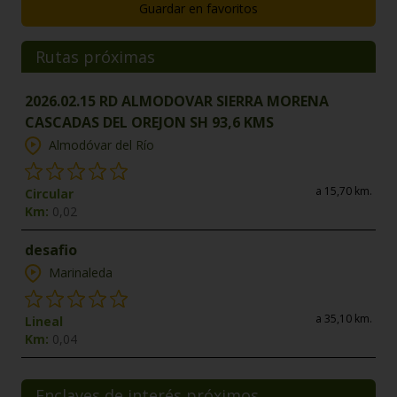
Guardar en favoritos
Rutas próximas
2026.02.15 RD ALMODOVAR SIERRA MORENA
CASCADAS DEL OREJON SH 93,6 KMS
Almodóvar del Río
a 15,70 km.
Circular
Km:
0,02
desafio
Marinaleda
a 35,10 km.
Lineal
Km:
0,04
Enclaves de interés próximos