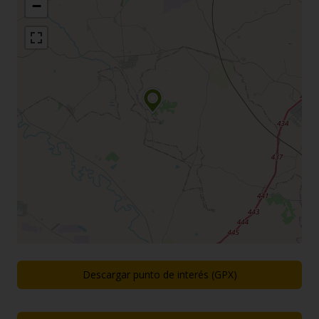
−
Descargar punto de interés (GPX)