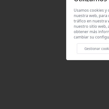
Usamos cookies y o
nuestra web, para 
tráfico en nuestra
nuestro sitio web,
obtener más infor
cambiar su configu
Gestionar cook