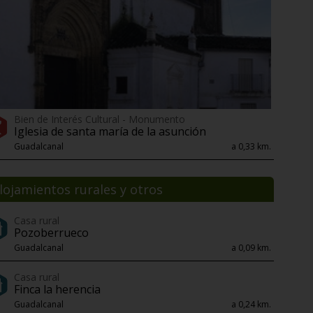
Bien de Interés Cultural - Monumento
Iglesia de santa maría de la asunción
Guadalcanal
a 0,33 km.
lojamientos rurales y otros
Casa rural
Pozoberrueco
Guadalcanal
a 0,09 km.
Casa rural
Finca la herencia
Guadalcanal
a 0,24 km.