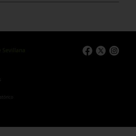
 Sevillana
s
stórico