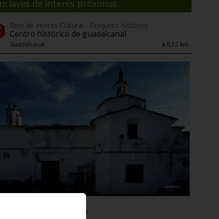
nclaves de interés próximos
Bien de Interés Cultural - Conjunto histórico
Centro histórico de guadalcanal
Guadalcanal
a 0,12 km.
Bien de Interés Cultural
Capilla de san vicente