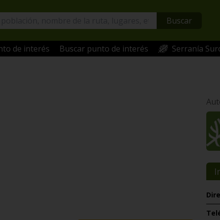
Buscar
to de interés
Buscar punto de interés
Serranía Sur
Aut
I
Dir
Tel