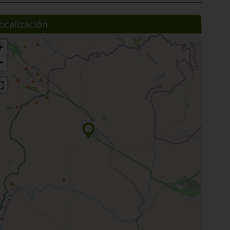
ocalización
+
−