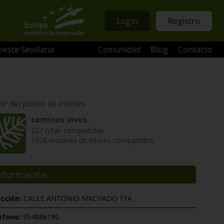
Login
Registro
oeste Sevillana
Comunidad
Blog
Contacto
or del punto de interés
caminos vivos
227 rutas compartidas
1508 enclaves de interés compartidos
nformación
ección:
CALLE ANTONIO MACHADO 11A
éfono:
954886190