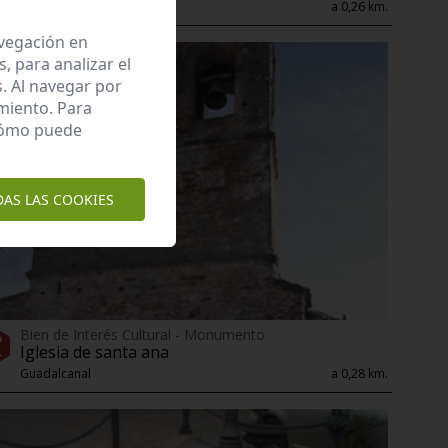
Guadalcanal
a 0,26 km.
avegación en
 para analizar el
. Al navegar por
miento. Para
 cómo puede
DAS LAS COOKIES
Bien de Interés Cultural - Monumento
Iglesia de santa ana
Guadalcanal
a 0,28 km.