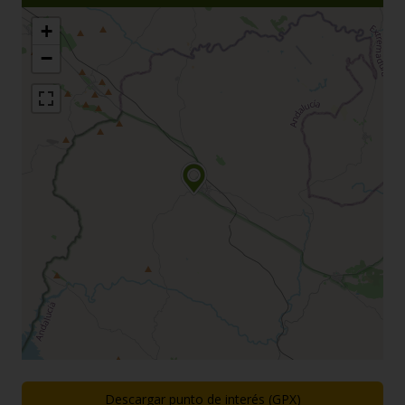
+
−
Descargar punto de interés (GPX)