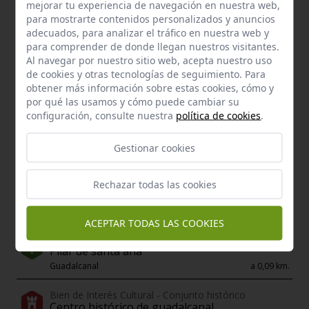
mejorar tu experiencia de navegación en nuestra web,
para mostrarte contenidos personalizados y anuncios
Enclaves de interés próximos
adecuados, para analizar el tráfico en nuestra web y
para comprender de donde llegan nuestros visitantes.
Al navegar por nuestro sitio web, acepta nuestro uso
de cookies y otras tecnologías de seguimiento. Para
obtener más información sobre estas cookies, cómo y
por qué las usamos y cómo puede cambiar su
configuración, consulte nuestra
política de cookies
.
Gestionar cookies
Rechazar todas las cookies
ACEPTAR TODAS LAS COOKIES
Manantial
Pilar de santa ana
Guadalcanal
a 0,09 km.
Bien de Interés Cultural - Conjunto histórico
Centro histórico de guadalcanal