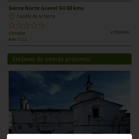
Sierra Norte Gravel SH 68 kms
Cazalla de la Sierra
a 18,64 km.
Circular
Km:
0,02
Enclaves de interés próximos