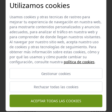
Utilizamos cookies
Bien de Interés Cultural
Usamos cookies y otras tecnicas de rastreo para
Capilla de san vicente
mejorar tu experiencia de navegación en nuestra web,
Guadalcanal
a 0,04 km.
para mostrarte contenidos personalizados y anuncios
adecuados, para analizar el tráfico en nuestra web y
para comprender de donde llegan nuestros visitantes.
Al navegar por nuestro sitio web, acepta nuestro uso
de cookies y otras tecnologías de seguimiento. Para
obtener más información sobre estas cookies, cómo y
por qué las usamos y cómo puede cambiar su
configuración, consulte nuestra
política de cookies
.
Gestionar cookies
Rechazar todas las cookies
ACEPTAR TODAS LAS COOKIES
Bien de Interés Cultural - Monumento
Iglesia de santa maría de la asunción