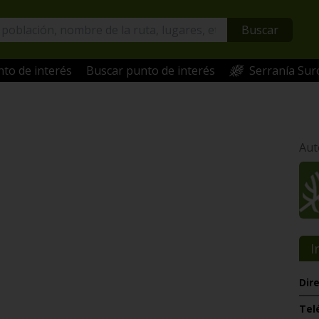
Buscar
to de interés
Buscar punto de interés
Serranía Sur
Aut
I
Dir
Tel