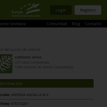
Login
Registro
oeste Sevillana
Comunidad
Blog
Contacto
or del punto de interés
caminos vivos
227 rutas compartidas
1508 enclaves de interés compartidos
nformación
ección:
AVENIDA ANDALUCIA 6
éfono:
675572267