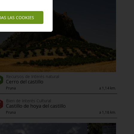
DAS LAS COOKIES
Recursos de Interés natural
Cerro del castillo
Pruna
a 1,14 km.
Bien de Interés Cultural
Castillo de hoya del castillo
Pruna
a 1,18 km.