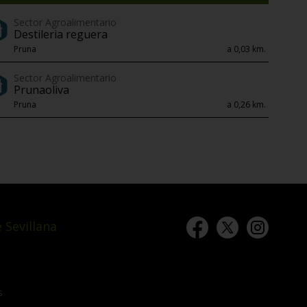
Sector Agroalimentario
Destileria reguera
Pruna
a 0,03 km.
Sector Agroalimentario
Prunaoliva
Pruna
a 0,26 km.
 Sevillana
s