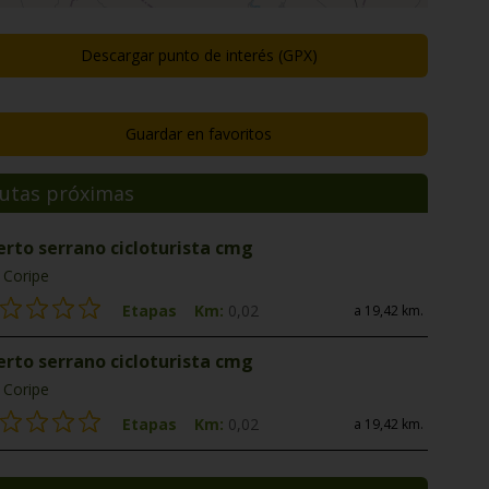
Descargar punto de interés (GPX)
Guardar en favoritos
utas próximas
erto serrano cicloturista cmg
Coripe
Etapas
Km:
0,02
a 19,42 km.
erto serrano cicloturista cmg
Coripe
Etapas
Km:
0,02
a 19,42 km.