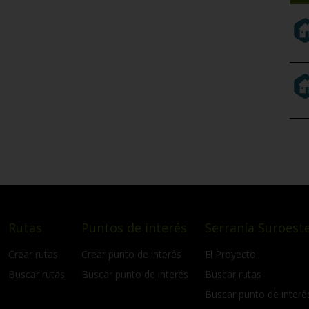
Rutas
Puntos de interés
Serranía Suroeste
Crear rutas
Crear punto de interés
El Proyecto
Buscar rutas
Buscar punto de interés
Buscar rutas
Buscar punto de interé