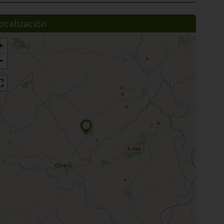
ocalización
+
−