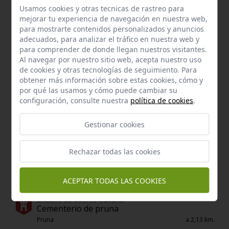
Usamos cookies y otras tecnicas de rastreo para
mejorar tu experiencia de navegación en nuestra web,
Manantial
Fuente del pilarillo
para mostrarte contenidos personalizados y anuncios
adecuados, para analizar el tráfico en nuestra web y
Pruna
a 0,35 km.
para comprender de donde llegan nuestros visitantes.
Al navegar por nuestro sitio web, acepta nuestro uso
de cookies y otras tecnologías de seguimiento. Para
obtener más información sobre estas cookies, cómo y
por qué las usamos y cómo puede cambiar su
configuración, consulte nuestra
política de cookies
.
Gestionar cookies
Rechazar todas las cookies
ACEPTAR TODAS LAS COOKIES
Enclave de interés Cultural
Cementerio de pruna
Pruna
a 2,13 km.