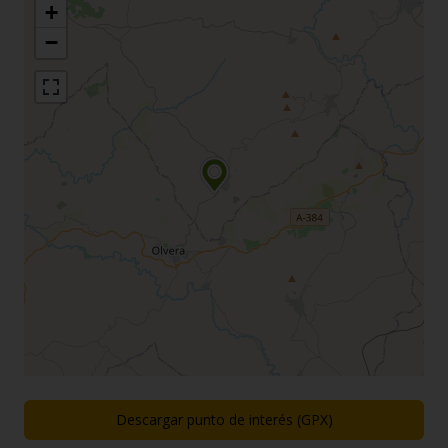
+
−
Descargar punto de interés (GPX)