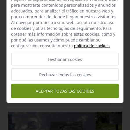
para mostrarte contenidos personalizados y anuncios
adecuados, para analizar el tráfico en nuestra web y
para comprender de donde llegan nuestros visitantes.
Al navegar por nuestro sitio web, acepta nuestro uso
de cookies y otras tecnologías de seguimiento. Para
obtener más información sobre estas cookies, cómo y
por qué las usamos y cómo puede cambiar su
configuración, consulte nuestra
política de cookies
.
Gestionar cookies
Recursos de Interés natural
Cerro del castillo
Rechazar todas las cookies
Pruna
a 1,12 km.
Bien de Interés Cultural
ACEPTAR TODAS LAS COOKIES
Castillo de hoya del castillo
Pruna
a 1,17 km.