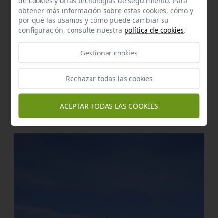
de cookies y otras tecnologías de seguimiento. Para
obtener más información sobre estas cookies, cómo y
por qué las usamos y cómo puede cambiar su
configuración, consulte nuestra
política de cookies
.
Gestionar cookies
Rechazar todas las cookies
Sendero Señalizado
El castillo
ACEPTAR TODAS LAS COOKIES
El Real de la Jara
a 5,26 km.