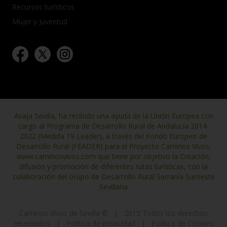
Recursos turísticos
Mujer y Juventud
Asaja Sevilla, ha recibido una ayuda de la Unión Europea con
cargo al Programa de Desarrollo Rural de Andalucía 2014-
2022 (Medida 19 Leader), a través del Fondo Europeo de
Desarrollo Rural (FEADER) para el Proyecto Caminos Vivos,
www.caminosvivos.com que tiene por objetivo la Creación,
difusión y promoción de diferentes rutas turísticas, con la
colaboración del Grupo de Desarrollo Rural Serranía Suroeste
Sevillana
Caminos Vivos de Sevilla ©
|
2015 Todos los derechos
reservados
|
Política de privacidad
|
Política de Cookies