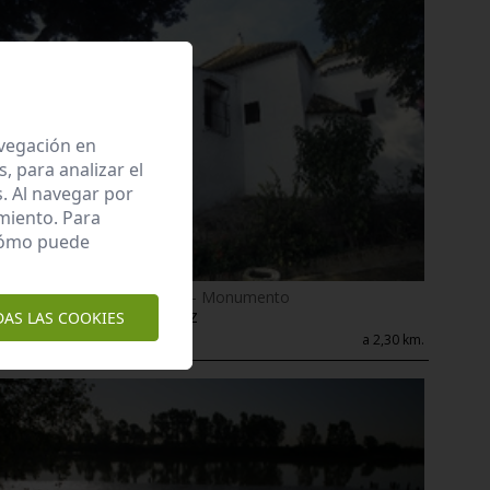
avegación en
 para analizar el
. Al navegar por
miento. Para
 cómo puede
Bien de Interés Cultural - Monumento
Ermita de la vera cruz
DAS LAS COOKIES
Coria del Río
a 2,30 km.