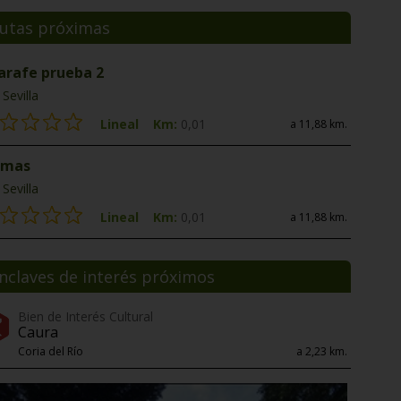
utas próximas
jarafe prueba 2
Sevilla
Lineal
Km:
0,01
a 11,88 km.
 mas
Sevilla
Lineal
Km:
0,01
a 11,88 km.
nclaves de interés próximos
Bien de Interés Cultural
Caura
Coria del Río
a 2,23 km.