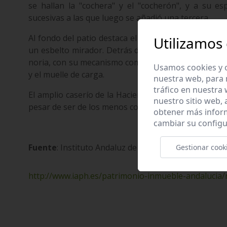
se hallan la "cochera" y el "cocherón", y a su e
sucesivas a las que luego se añadió una tercera.
Al fondo del patio destaca el señorío, en origen de
Utilizamos
un esbelto mirador. Detrás del señorío hay un pequ
noria, con su mecanismo completo. En el lateral opu
Usamos cookies y o
y el muelle de carga.
nuestra web, para 
tráfico en nuestra
El amplio caserío de la Hacienda la Estrella es uno 
nuestro sitio web,
pesar de ser de los menos conocidos, conservado a
obtener más infor
cambiar su configu
Fuente
: Instituto Andaluz de Patrimonio Histórico. 
Gestionar cook
http://www.iaph.es/patrimonio-inmueble-andalucia