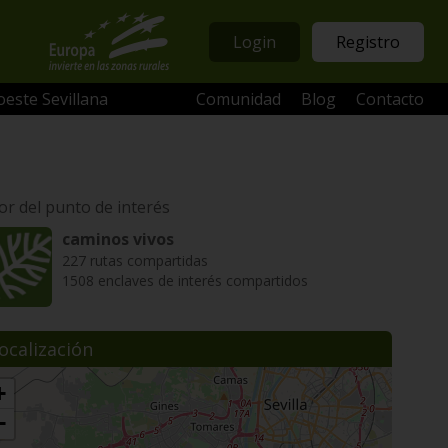
Login
Registro
oeste Sevillana
Comunidad
Blog
Contacto
or del punto de interés
caminos vivos
227 rutas compartidas
1508 enclaves de interés compartidos
ocalización
+
−