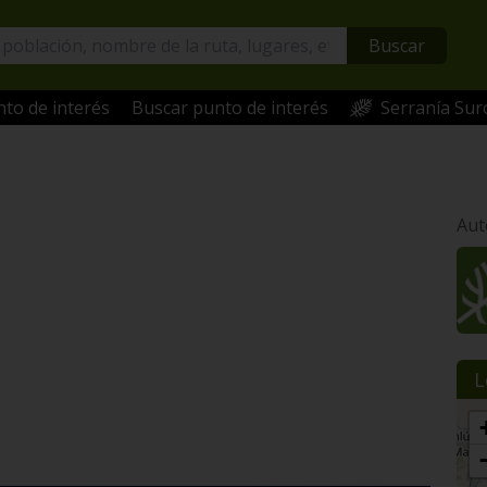
Buscar
to de interés
Buscar punto de interés
Serranía Sur
Aut
L