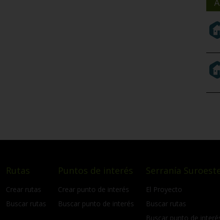
A
Rutas
Puntos de interés
Serranía Suroeste
Crear rutas
Crear punto de interés
El Proyecto
Buscar rutas
Buscar punto de interés
Buscar rutas
Buscar punto de interé