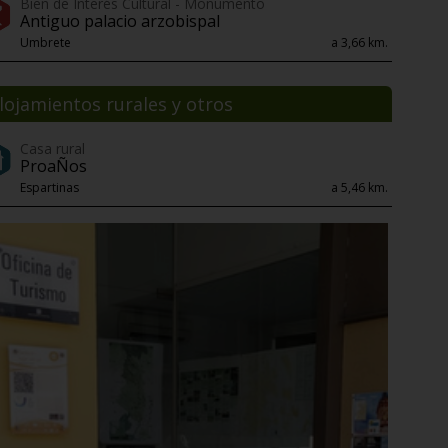
Bien de Interés Cultural - Monumento
Antiguo palacio arzobispal
Umbrete
a 3,66 km.
lojamientos rurales y otros
Casa rural
ProaÑos
Espartinas
a 5,46 km.