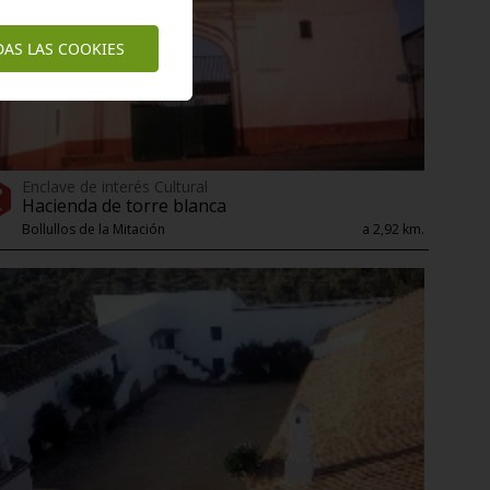
DAS LAS COOKIES
Enclave de interés Cultural
Hacienda de torre blanca
Bollullos de la Mitación
a 2,92 km.