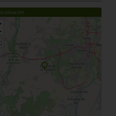
ocalización
+
−