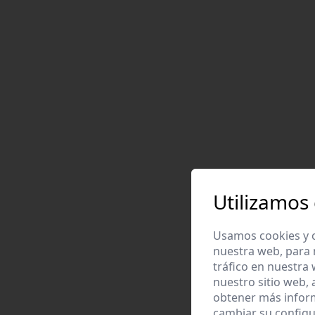
Utilizamos
Usamos cookies y o
nuestra web, para 
tráfico en nuestra
nuestro sitio web,
obtener más infor
cambiar su configu