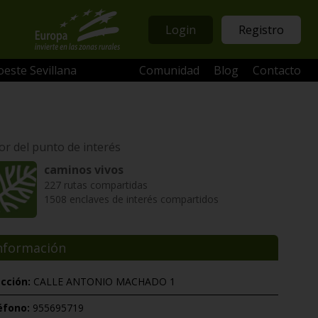
Login
Registro
oeste Sevillana
Comunidad
Blog
Contacto
or del punto de interés
caminos vivos
227 rutas compartidas
1508 enclaves de interés compartidos
nformación
ección:
CALLE ANTONIO MACHADO 1
éfono:
955695719