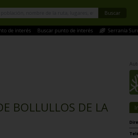
Buscar
to de interés
Buscar punto de interés
Serranía Sur
Aut
DE BOLLULLOS DE LA
I
Dir
Tel