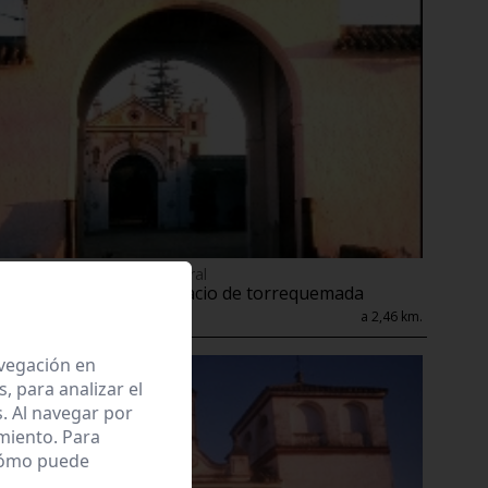
Enclave de interés Cultural
Hacienda de san ignacio de torrequemada
Gelves
a 2,46 km.
avegación en
 para analizar el
. Al navegar por
miento. Para
 cómo puede