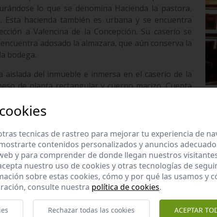
gurándose lo que se denomina Hacienda la pastora,
. Esta hacienda también es urbana y se encuentra
rección a Valencina de la Concepción. Su caserío se
 encuentra adosado la almazara, que aún conserva la
 la bodega.
 aislada del inmueble e inmersa en el caserío de la
apeso de planta rectangular y cuerpo macizo. Cuenta
lementos decorativos realizados de fábrica con forma
 cookies
o resto testimonial de la almazara perteneciente a la
tras tecnicas de rastreo para mejorar tu experiencia de n
a hacienda es el que ocupa el actual Colegio de Santa
mostrarte contenidos personalizados y anuncios adecuados,
situado muy próximo a la cornisa, hoy denominada
 web y para comprender de donde llegan nuestros visitantes
 acepta nuestro uso de cookies y otras tecnologías de segui
mación sobre estas cookies, cómo y por qué las usamos y
ración, consulte nuestra
política de cookies
.
Consejería de Educación, Cultura y Deporte.
ies
Rechazar todas las cookies
ACEPTAR TO