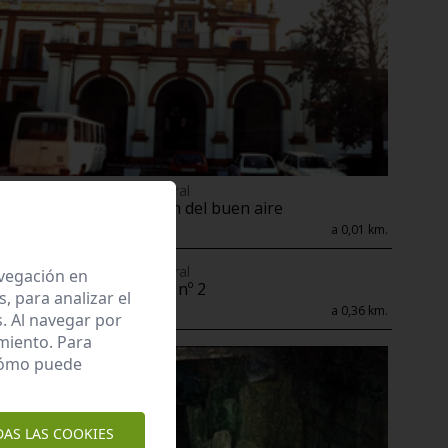
Enclave de interés Cultural
Colegio mayor virgen del buen aire
Castilleja de Guzmán
a 0,01 km.
Enclave de interés Cultural
avegación en
Estructura funeraria nº 2
 para analizar el
Castilleja de Guzmán
a 0,36 km.
. Al navegar por
miento. Para
 cómo puede
DAS LAS COOKIES