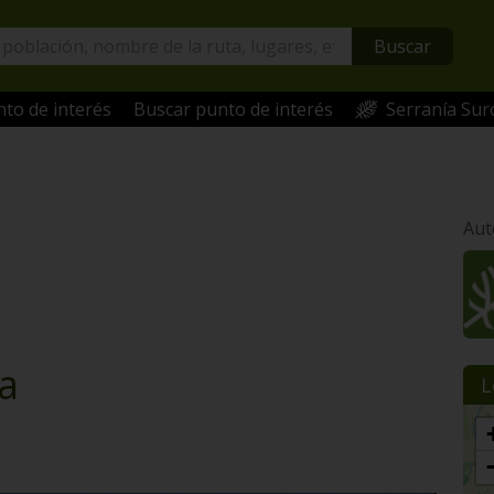
Buscar
to de interés
Buscar punto de interés
Serranía Sur
Aut
a
L