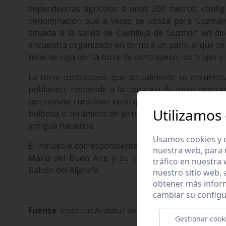
dependencias agrícolas a unos 200 metros, confi
denominación que a veces se utiliza para Guzmán
situada a la salida de Castilleja de Guzmán en di
encuentra organizado en torno a un patio al que se
nave de viga con la torre de contrapeso, los trojes y
La torre contrapeso, que actualmente se encuentra
población, responde a la tipología de torre contr
con remate curvilíneo en el que destacan algunos e
Utilizamos
bulbosa o cerámicos de jarrones y bolas. Es el únic
antigua hacienda.
Usamos cookies y o
El inmueble correspondiente al señorío de la antigu
nuestra web, para 
María del Buen Aire y su jardín, encontrándose 
tráfico en nuestra
Balcón del Aljarafe.
nuestro sitio web,
obtener más infor
cambiar su configu
Fuente
: Instituto Andaluz de Patrimonio Histórico. 
Gestionar cook