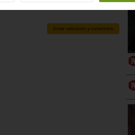
/resumen.do?id=i3687
Enviar valoración y comentario