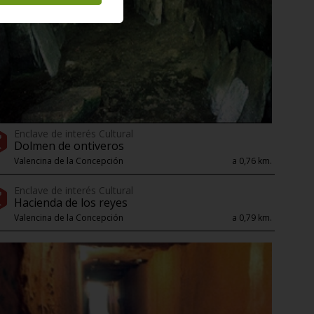
Enclave de interés Cultural
Dolmen de ontiveros
Valencina de la Concepción
a 0,76 km.
Enclave de interés Cultural
Hacienda de los reyes
Valencina de la Concepción
a 0,79 km.