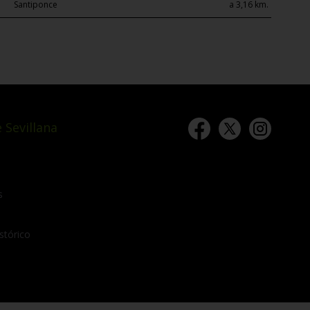
Santiponce
a 3,16 km.
 Sevillana
s
stórico