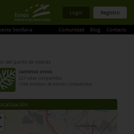
Login
Registro
oeste Sevillana
Comunidad
Blog
Contacto
or del punto de interés
caminos vivos
227 rutas compartidas
1508 enclaves de interés compartidos
ocalización
+
−