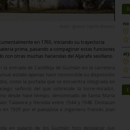
R
no
Autor: Ignacio Capilla Roncero
ocumentalmente en 1765, iniciando su trayectoria
ateria prima, pasando a compaginar estas funciones
al
do con otras muchas haciendas del Aljarafe sevillano.
 la entrada de Castilleja de Guzmán en la carretera
actual estado apenas hace reconocible su disposición
ados, como la portada que se encuentra integrada en
ciego señorío del que sobresale la torre-mirador,
E
ario desde hace tiempo, denominado de Santa María
uan Talavera y Heredia entre 1944 y 1948. Destacan
 en 1929 por el paisajista e ingeniero francés Jean
enda en palacio de los Guzmán hizo desplazar sus