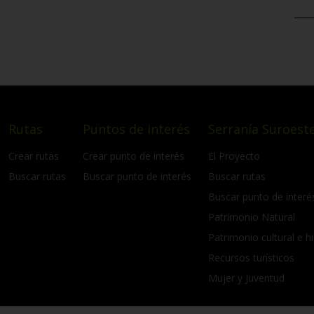
Rutas
Puntos de interés
Serranía Suroeste
Crear rutas
Crear punto de interés
El Proyecto
Buscar rutas
Buscar punto de interés
Buscar rutas
Buscar punto de interé
Patrimonio Natural
Patrimonio cultural e hi
Recursos turísticos
Mujer y Juventud