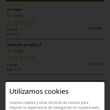
no mas
Sevilla
a 12,35 km.
Lineal
Km:
0,01
aljarafe prueba 2
Sevilla
a 12,35 km.
Lineal
Km:
0,01
Enclaves de interés próximos
Utilizamos cookies
Usamos cookies y otras tecnicas de rastreo para
mejorar tu experiencia de navegación en nuestra web,