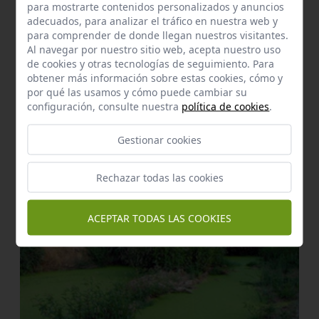
para mostrarte contenidos personalizados y anuncios
adecuados, para analizar el tráfico en nuestra web y
para comprender de donde llegan nuestros visitantes.
Al navegar por nuestro sitio web, acepta nuestro uso
de cookies y otras tecnologías de seguimiento. Para
obtener más información sobre estas cookies, cómo y
por qué las usamos y cómo puede cambiar su
configuración, consulte nuestra
política de cookies
.
Gestionar cookies
Enclave de interés Cultural
Hacienda de torre blanca
Rechazar todas las cookies
Bollullos de la Mitación
a 1,49 km.
ACEPTAR TODAS LAS COOKIES