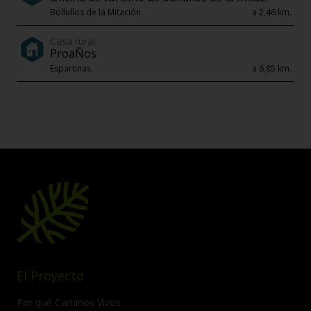
Bollullos de la Mitación
a 2,46 km.
Casa rural
ProaÑos
Espartinas
a 6,85 km.
El Proyecto
Por qué Caminos Vivos