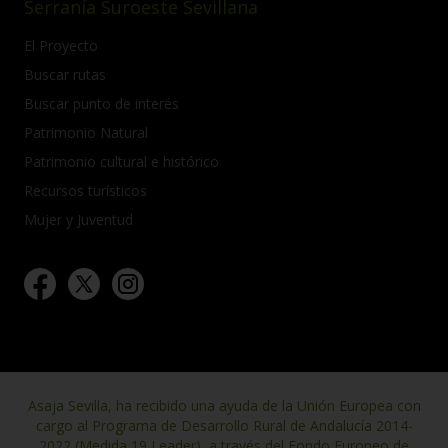
Serranía Suroeste Sevillana
El Proyecto
Buscar rutas
Buscar punto de interés
Patrimonio Natural
Patrimonio cultural e histórico
Recursos turísticos
Mujer y Juventud
Asaja Sevilla, ha recibido una ayuda de la Unión Europea con
cargo al Programa de Desarrollo Rural de Andalucía 2014-
2022 (Medida 19 Leader), a través del Fondo Europeo de