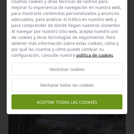
Usamos cookies y otras tecnicas de rastreo para
mejorar tu experiencia de navegación en nuestra web,
para mostrarte contenidos personalizados y anuncios
adecuados, para analizar el tráfico en nuestra web y
para comprender de donde llegan nuestros visitantes.
Al navegar por nuestro sitio web, acepta nuestro uso
de cookies y otras tecnologías de seguimiento. Para
obtener más información sobre estas cookies, cómo y
por qué las usamos y cómo puede cambiar su
configuración, consulte nuestra
política de cookies
.
Parque Periurbano
Hacienda porzuna
Mairena del Aljarafe
a 1,15 km.
Gestionar cookies
Rechazar todas las cookies
ACEPTAR TODAS LAS COOKIES