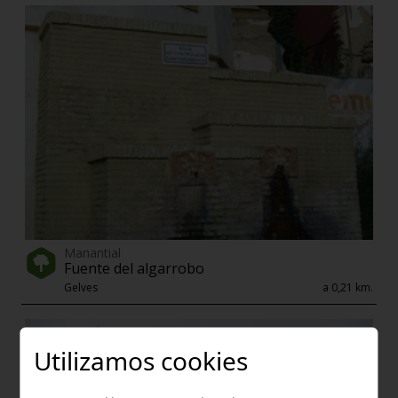
Manantial
Fuente del algarrobo
Gelves
a 0,21 km.
Utilizamos cookies