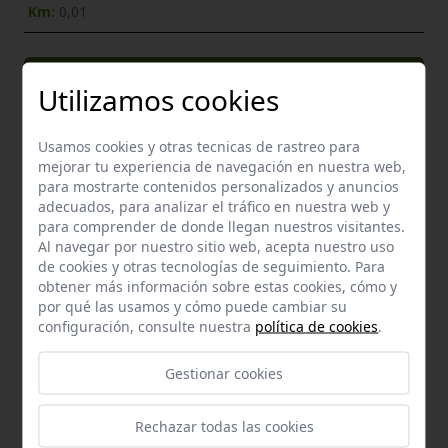
Km:
0,01
Enclaves de interés próximos
Utilizamos cookies
Usamos cookies y otras tecnicas de rastreo para
mejorar tu experiencia de navegación en nuestra web,
para mostrarte contenidos personalizados y anuncios
adecuados, para analizar el tráfico en nuestra web y
para comprender de donde llegan nuestros visitantes.
Al navegar por nuestro sitio web, acepta nuestro uso
de cookies y otras tecnologías de seguimiento. Para
obtener más información sobre estas cookies, cómo y
por qué las usamos y cómo puede cambiar su
configuración, consulte nuestra
política de cookies
.
Gestionar cookies
Enclave de interés Cultural
Casa blanco
Rechazar todas las cookies
Mairena del Aljarafe
a 0,53 km.