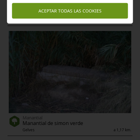
Enclave de interés Cultural
ACEPTAR TODAS LAS COOKIES
Cementerio de gelves
Gelves
a 1,15 km.
Manantial
Manantial de simon verde
Gelves
a 1,17 km.