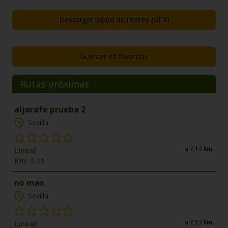
Descargar punto de interés (GPX)
Guardar en favoritos
Rutas próximas
aljarafe prueba 2
Sevilla
a 7,13 km.
Lineal
Km:
0,01
no mas
Sevilla
a 7,13 km.
Lineal