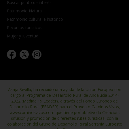
Buscar punto de interés
Patrimonio Natural
Patrimonio cultural e histórico
Recursos turísticos
Mujer y Juventud
Asaja Sevilla, ha recibido una ayuda de la Unión Europea con
cargo al Programa de Desarrollo Rural de Andalucía 2014-
2022 (Medida 19 Leader), a través del Fondo Europeo de
Desarrollo Rural (FEADER) para el Proyecto Caminos Vivos,
www.caminosvivos.com que tiene por objetivo la Creación,
difusión y promoción de diferentes rutas turísticas, con la
colaboración del Grupo de Desarrollo Rural Serranía Suroeste