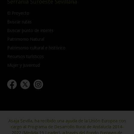
Serranía Suroeste Sevillana
El Proyecto
Buscar rutas
Buscar punto de interés
Patrimonio Natural
Patrimonio cultural e histórico
Recursos turísticos
Mujer y Juventud
Asaja Sevilla, ha recibido una ayuda de la Unión Europea con
cargo al Programa de Desarrollo Rural de Andalucía 2014-
2022 (Medida 19 Leader), a través del Fondo Europeo de