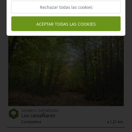
Enclave de interés Cultural
Rechazar todas las cookies
Lagar de jacinta
Constantina
a 1,20 km.
ACEPTAR TODAS LAS COOKIES
Sendero Señalizado
Los castaÑares
Constantina
a 1,21 km.