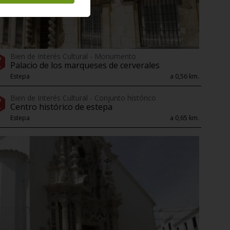
Bien de Interés Cultural - Monumento
Palacio de los marqueses de cerverales
Estepa
a 0,56 km.
Bien de Interés Cultural - Conjunto histórico
Centro histórico de estepa
Estepa
a 0,65 km.