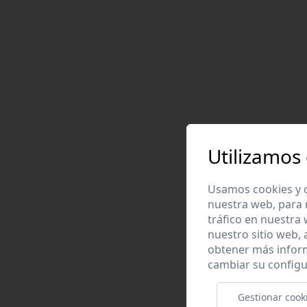
Utilizamos
Usamos cookies y o
nuestra web, para 
tráfico en nuestra
nuestro sitio web,
obtener más infor
cambiar su configu
Gestionar cook