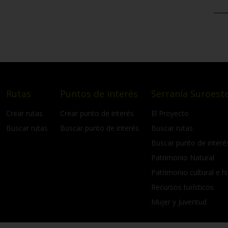
Rutas
Puntos de interés
Serranía Suroeste
Crear rutas
Crear punto de interés
El Proyecto
Buscar rutas
Buscar punto de interés
Buscar rutas
Buscar punto de interé
Patrimonio Natural
Patrimonio cultural e hi
Recursos turísticos
Mujer y Juventud