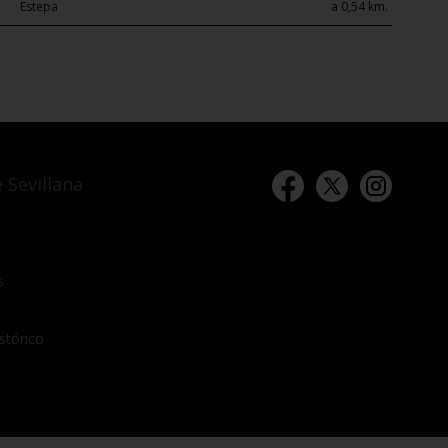
Estepa
a 0,54 km.
 Sevillana
s
stórico