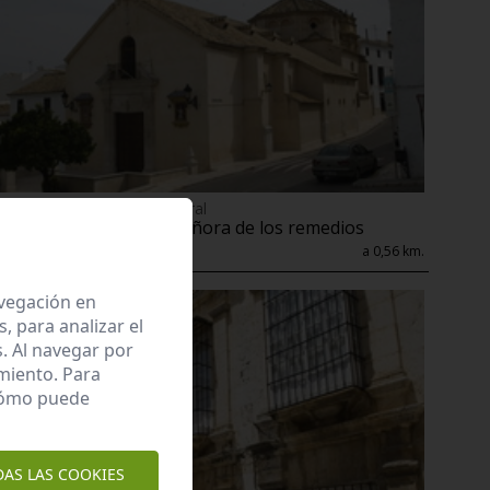
Bien del Catálogo General
Iglesia de nuestra señora de los remedios
Estepa
a 0,56 km.
avegación en
 para analizar el
. Al navegar por
miento. Para
 cómo puede
DAS LAS COOKIES