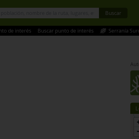
Buscar
to de interés
Buscar punto de interés
Serranía Sur
Aut
L