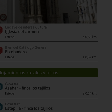
Enclave de interés Cultural
Iglesia del carmen
Estepa
a 0,80 km.
Bien del Catálogo General
El cebadero
Estepa
a 0,82 km.
lojamientos rurales y otros
Casa rural
Azahar - finca los tajillos
Estepa
a 0,54 km.
Casa rural
Estepilla - finca los tajillos