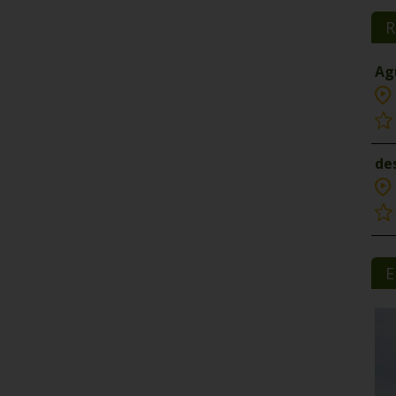
R
Ag
de
E