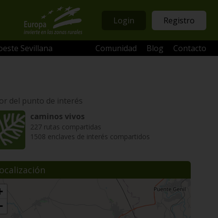
Login
Registro
oeste Sevillana
Comunidad
Blog
Contacto
or del punto de interés
caminos vivos
227 rutas compartidas
1508 enclaves de interés compartidos
ocalización
+
−