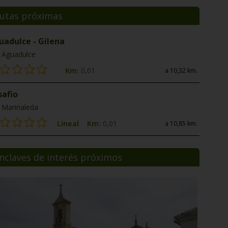
utas próximas
uadulce - Gilena
Aguadulce
Km:
0,01
a 10,32 km.
safio
Marinaleda
Lineal
Km:
0,01
a 10,85 km.
nclaves de interés próximos