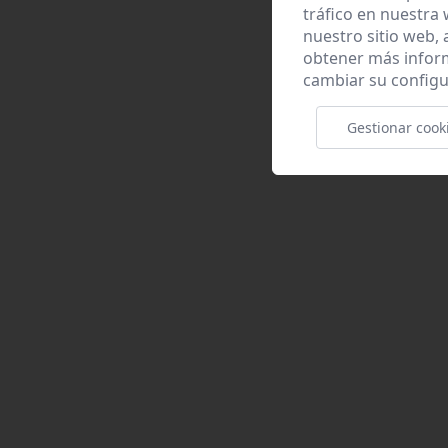
tráfico en nuestra
nuestro sitio web,
obtener más infor
cambiar su configu
Gestionar cook