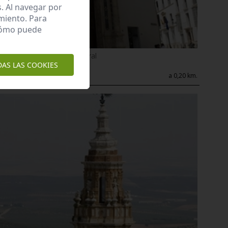
. Al navegar por
miento. Para
 cómo puede
Enclave de interés Cultural
Iglesia del carmen
DAS LAS COOKIES
Estepa
a 0,20 km.