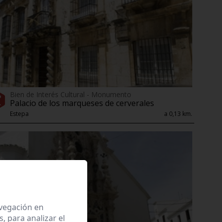
Bien de Interés Cultural - Monumento
Palacio de los marqueses de cerverales
Estepa
a 0,13 km.
avegación en
 para analizar el