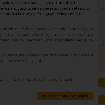
ura de la trama urbana es radioconcéntrica. Las
 de los antiguos caminos que relacionaban el recinto
adaptan a la topografía, siguiendo las curvas de
rganizado de forma alineada y con extensión alargada
gulares, más pequeñas y regulares en la zona alta, y
erreno, siendo mayores y más irregulares según se
iliar entre medianeras, con dos piezas por planta a
on patio trasero marginal.
Consejería de Educación, Cultura y Deporte.
Enviar valoración y comentario