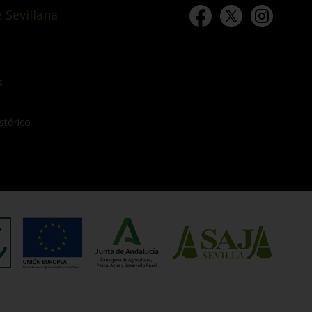
 Sevillana
s
stórico