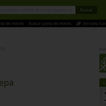
Buscar
to de interés
Buscar punto de interés
Serranía Sur
ICO
Aut
tepa
L