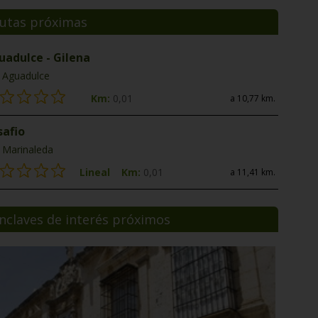
utas próximas
uadulce - Gilena
Aguadulce
Km:
0,01
a 10,77 km.
safio
Marinaleda
Lineal
Km:
0,01
a 11,41 km.
nclaves de interés próximos