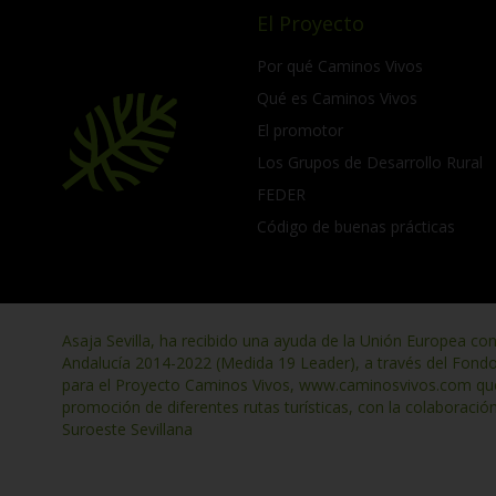
El Proyecto
Por qué Caminos Vivos
Qué es Caminos Vivos
El promotor
Los Grupos de Desarrollo Rural
FEDER
Código de buenas prácticas
Asaja Sevilla, ha recibido una ayuda de la Unión Europea co
Andalucía 2014-2022 (Medida 19 Leader), a través del Fond
para el Proyecto Caminos Vivos, www.caminosvivos.com que t
promoción de diferentes rutas turísticas, con la colaboració
Suroeste Sevillana