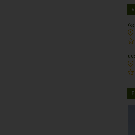
R
Ag
de
E