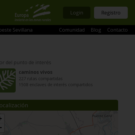
Login
Registro
oeste Sevillana
Comunidad
Blog
Contacto
or del punto de interés
caminos vivos
227 rutas compartidas
1508 enclaves de interés compartidos
ocalización
+
−