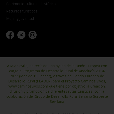
Patrimonio cultural e histórico
Recursos turísticos
Mujer y Juventud
Asaja Sevilla, ha recibido una ayuda de la Unión Europea con
cargo al Programa de Desarrollo Rural de Andalucía 2014-
2022 (Medida 19 Leader), a través del Fondo Europeo de
Desarrollo Rural (FEADER) para el Proyecto Caminos Vivos,
www.caminosvivos.com que tiene por objetivo la Creación,
difusión y promoción de diferentes rutas turísticas, con la
colaboración del Grupo de Desarrollo Rural Serranía Suroeste
Sevillana