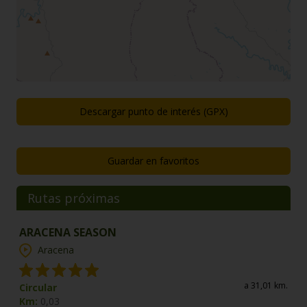
Descargar punto de interés (GPX)
Guardar en favoritos
Rutas próximas
ARACENA SEASON
Aracena
a 31,01 km.
Circular
Km:
0,03