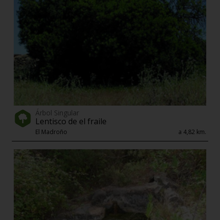
Árbol Singular
Lentisco de el fraile
El Madroño
a 4,82 km.