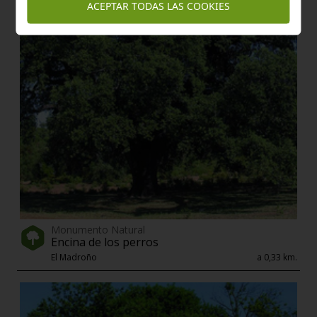
ACEPTAR TODAS LAS COOKIES
El Madroño
a 0,11 km.
Monumento Natural
Encina de los perros
El Madroño
a 0,33 km.