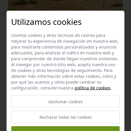
Utilizamos cookies
Recursos de Interés natural
Los villares
El Madroño
a 0,02 km.
Usamos cookies y otras tecnicas de rastreo para
mejorar tu experiencia de navegación en nuestra web,
para mostrarte contenidos personalizados y anuncios
adecuados, para analizar el tráfico en nuestra web y
para comprender de donde llegan nuestros visitantes.
Al navegar por nuestro sitio web, acepta nuestro uso
de cookies y otras tecnologías de seguimiento. Para
obtener más información sobre estas cookies, cómo y
por qué las usamos y cómo puede cambiar su
configuración, consulte nuestra
política de cookies
.
Gestionar cookies
Rechazar todas las cookies
Manantial
Fuente del pilar