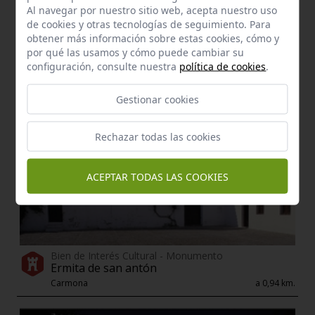
Manantial
Al navegar por nuestro sitio web, acepta nuestro uso
Pilar de los limones
de cookies y otras tecnologías de seguimiento. Para
Carmona
a 0,54 km.
obtener más información sobre estas cookies, cómo y
por qué las usamos y cómo puede cambiar su
configuración, consulte nuestra
política de cookies
.
Gestionar cookies
Rechazar todas las cookies
ACEPTAR TODAS LAS COOKIES
Bien de Interés Cultural - Monumento
Ermita de san antón
Carmona
a 0,94 km.