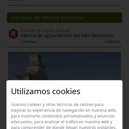
Enclaves de interés próximos
Enclave de interés Cultural
Fábrica de aguardientes los tres hermanos
Carmona
a 0,03 km.
Utilizamos cookies
Usamos cookies y otras tecnicas de rastreo para
mejorar tu experiencia de navegación en nuestra web,
para mostrarte contenidos personalizados y anuncios
adecuados, para analizar el tráfico en nuestra web y
para comprender de donde llegan nuestros visitantes.