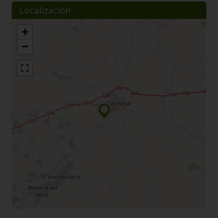
Localización
+
−