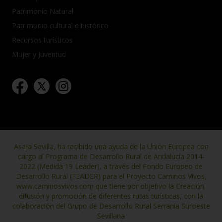
Patrimonio Natural
Patrimonio cultural e histórico
Recursos turísticos
Mujer y Juventud
Asaja Sevilla, ha recibido una ayuda de la Unión Europea con
cargo al Programa de Desarrollo Rural de Andalucía 2014-
2022 (Medida 19 Leader), a través del Fondo Europeo de
Desarrollo Rural (FEADER) para el Proyecto Caminos Vivos,
www.caminosvivos.com que tiene por objetivo la Creación,
difusión y promoción de diferentes rutas turísticas, con la
colaboración del Grupo de Desarrollo Rural Serranía Suroeste
Sevillana