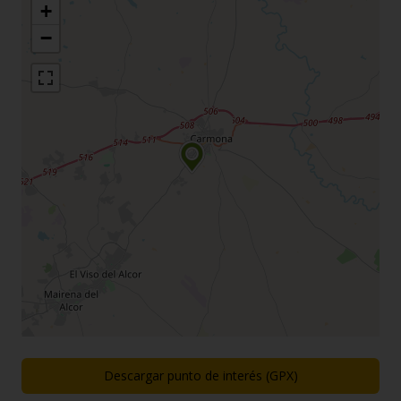
+
−
Descargar punto de interés (GPX)