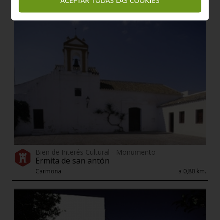
ACEPTAR TODAS LAS COOKIES
Bien de Interés Cultural - Monumento
Ermita de san antón
Carmona
a 0,80 km.