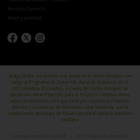
Recursos turísticos
Mujer y Juventud
Asaja Sevilla, ha recibido una ayuda de la Unión Europea con
cargo al Programa de Desarrollo Rural de Andalucía 2014-
2022 (Medida 19 Leader), a través del Fondo Europeo de
Desarrollo Rural (FEADER) para el Proyecto Caminos Vivos,
www.caminosvivos.com que tiene por objetivo la Creación,
difusión y promoción de diferentes rutas turísticas, con la
colaboración del Grupo de Desarrollo Rural Serranía Suroeste
Sevillana
Caminos Vivos de Sevilla ©
|
2015 Todos los derechos