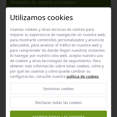
Enclaves de interés próximos
Utilizamos cookies
Usamos cookies y otras tecnicas de rastreo para
mejorar tu experiencia de navegación en nuestra web,
para mostrarte contenidos personalizados y anuncios
adecuados, para analizar el tráfico en nuestra web y
para comprender de donde llegan nuestros visitantes.
Al navegar por nuestro sitio web, acepta nuestro uso
de cookies y otras tecnologías de seguimiento. Para
obtener más información sobre estas cookies, cómo y
por qué las usamos y cómo puede cambiar su
configuración, consulte nuestra
política de cookies
.
Manantial
Gestionar cookies
Pilar de la fÁbrica de anis
Carmona
a 0,54 km.
Rechazar todas las cookies
Enclave de interés Cultural
Fábrica de aguardientes los tres hermanos
Carmona
a 0,57 km.