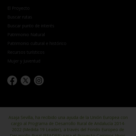
El Proyecto
Buscar rutas
Buscar punto de interés
Patrimonio Natural
Patrimonio cultural e histórico
Recursos turísticos
Mujer y Juventud
Asaja Sevilla, ha recibido una ayuda de la Unión Europea con
cargo al Programa de Desarrollo Rural de Andalucía 2014-
2022 (Medida 19 Leader), a través del Fondo Europeo de
Desarrollo Rural (FEADER) para el Proyecto Caminos Vivos,