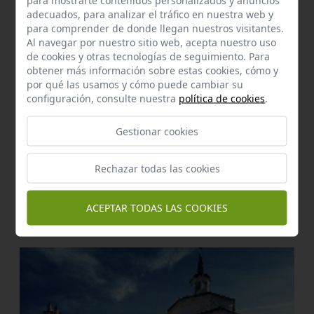
adecuados, para analizar el tráfico en nuestra web y
para comprender de donde llegan nuestros visitantes.
Al navegar por nuestro sitio web, acepta nuestro uso
de cookies y otras tecnologías de seguimiento. Para
obtener más información sobre estas cookies, cómo y
por qué las usamos y cómo puede cambiar su
configuración, consulte nuestra
política de cookies
.
Gestionar cookies
Rechazar todas las cookies
Manantial
Fuente de la plaza
ACEPTAR TODAS LAS COOKIES
Guadalcanal
a 0,75 km.