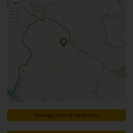
−
Descargar punto de interés (GPX)