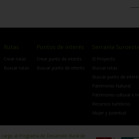
Rutas
Puntos de interés
Serranía Suroeste
Crear rutas
Crear punto de interés
El Proyecto
Buscar rutas
Buscar punto de interés
Buscar rutas
Buscar punto de interé
Patrimonio Natural
Patrimonio cultural e hi
Recursos turísticos
Mujer y Juventud
n cargo al Programa de Desarrollo Rural de