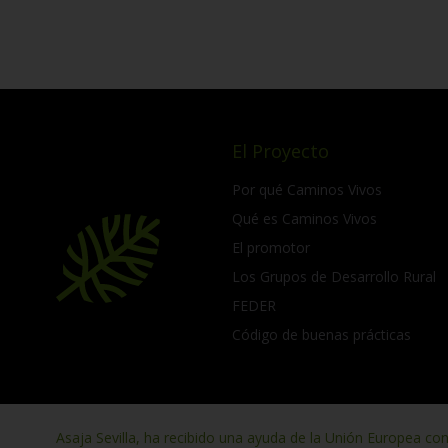
El Proyecto
Por qué Caminos Vivos
Qué es Caminos Vivos
El promotor
Los Grupos de Desarrollo Rural
FEDER
Código de buenas prácticas
Asaja Sevilla, ha recibido una ayuda de la Unión Europea co