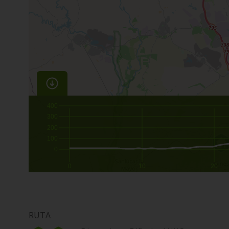
400
300
200
100
0
0
10
20
RUTA