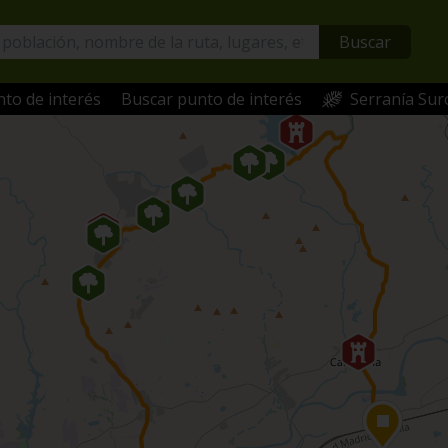
Buscar
to de interés
Buscar punto de interés
Serranía Sur