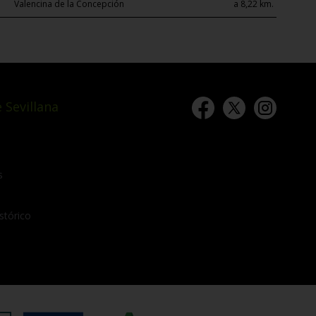
Valencina de la Concepción
a 8,22 km.
 Sevillana
s
stórico