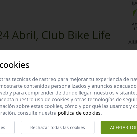
Tip
As
1
 Abril, Club Bike Life
Alt
 cookies
tras tecnicas de rastreo para mejorar tu experiencia de n
Enviar valoración y comentario
mostrarte contenidos personalizados y anuncios adecuados,
 web y para comprender de donde llegan nuestros visitantes
 acepta nuestro uso de cookies y otras tecnologías de segui
mación sobre estas cookies, cómo y por qué las usamos y
E
ración, consulte nuestra
política de cookies
.
ies
Rechazar todas las cookies
ACEPTAR TO