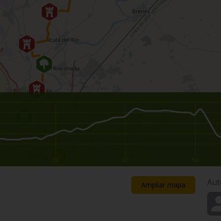
30
40
50
Aut
Ampliar mapa