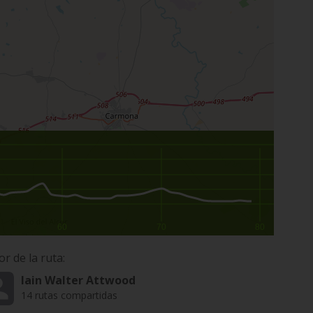
60
70
80
or de la ruta:
Iain Walter Attwood
14 rutas compartidas