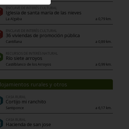
ENCLAVE DE INTERÉS CULTURAL
Iglesia de santa maría de las nieves
La Algaba
a 0,79 km.
ENCLAVE DE INTERÉS CULTURAL
36 viviendas de promoción pública
Cantillana
a 0,89 km.
RECURSOS DE INTERÉS NATURAL
Río siete arroyos
Castilblanco de los Arroyos
a 0,99 km.
lojamientos rurales y otros
CASA RURAL
Cortijo mi ranchito
Santiponce
a 6,17 km.
CASA RURAL
Hacienda de san jose