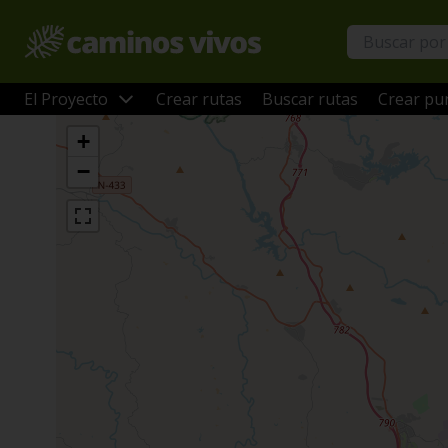
El Proyecto
Crear rutas
Buscar rutas
Crear pun
+
−