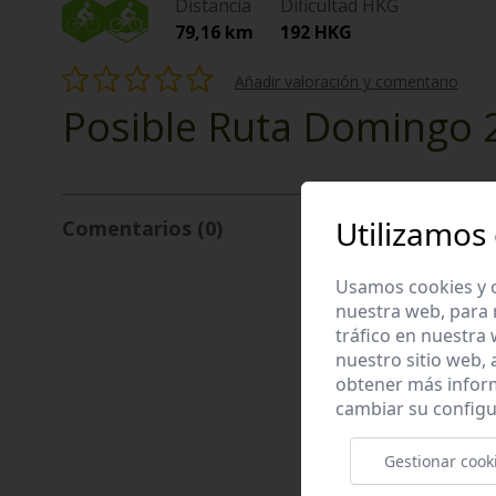
Distancia
Dificultad HKG
79,16 km
192 HKG
Añadir valoración y comentario
Posible Ruta Domingo 24
Utilizamos
Comentarios (0)
Usamos cookies y o
nuestra web, para 
tráfico en nuestra
nuestro sitio web,
obtener más infor
cambiar su configu
Gestionar cook