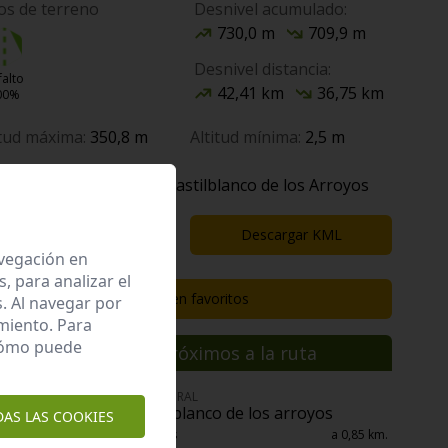
os de terreno
Desnivel acumulado:
730,0 m
709,9 m
Desnivel distancia:
falto
42,41 km
36,75 km
00%
itud máxima:
350,8 m
Altitud mínima:
2,5 m
Poblaciones de paso:
Castilblanco de los Arroyos
Descargar GPX
Descargar KML
avegación en
 para analizar el
Guardar en favoritos
. Al navegar por
miento. Para
 cómo puede
nclaves de interés próximos a la ruta
ENCLAVE DE INTERÉS CULTURAL
Cementerio de castilblanco de los arroyos
DAS LAS COOKIES
Castilblanco de los Arroyos
a 0,85 km.