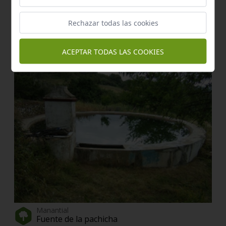
Rechazar todas las cookies
Sendero Señalizado
Las laderas
ACEPTAR TODAS LAS COOKIES
Cazalla de la Sierra
a 2,84 km.
Manantial
Fuente de la pachicha