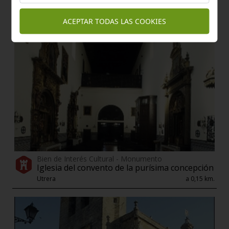
ACEPTAR TODAS LAS COOKIES
Bien de Interés Cultural - Monumento
Iglesia del convento de la purísima concepción
Utrera
a 0,15 km.