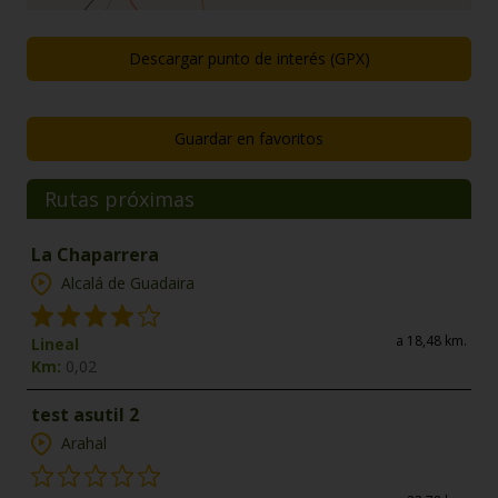
Descargar punto de interés (GPX)
Guardar en favoritos
Rutas próximas
La Chaparrera
Alcalá de Guadaira
a 18,48 km.
Lineal
Km:
0,02
test asutil 2
Arahal