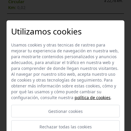
a 22,78 km.
Circular
Km:
0,02
Enclaves de interés próximos
Utilizamos cookies
Usamos cookies y otras tecnicas de rastreo para
mejorar tu experiencia de navegación en nuestra web,
para mostrarte contenidos personalizados y anuncios
adecuados, para analizar el tráfico en nuestra web y
para comprender de donde llegan nuestros visitantes.
Al navegar por nuestro sitio web, acepta nuestro uso
de cookies y otras tecnologías de seguimiento. Para
obtener más información sobre estas cookies, cómo y
por qué las usamos y cómo puede cambiar su
configuración, consulte nuestra
política de cookies
.
Gestionar cookies
Bien de Interés Cultural - Monumento
Iglesia de santa maría de la mesa
Rechazar todas las cookies
Utrera
a 0,10 km.