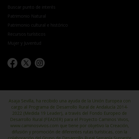
Buscar punto de interés
Patrimonio Natural
Patrimonio cultural e histórico
Recursos turísticos
Mujer y Juventud
Asaja Sevilla, ha recibido una ayuda de la Unión Europea con
cargo al Programa de Desarrollo Rural de Andalucía 2014-
2022 (Medida 19 Leader), a través del Fondo Europeo de
Desarrollo Rural (FEADER) para el Proyecto Caminos Vivos,
www.caminosvivos.com que tiene por objetivo la Creación,
difusión y promoción de diferentes rutas turísticas, con la
colaboración del Grupo de Desarrollo Rural Serranía Suroeste