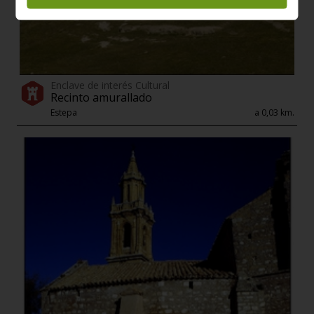
Enclave de interés Cultural
Recinto amurallado
Estepa
a 0,03 km.