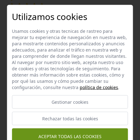
a 10,91 km.
Utilizamos cookies
Km:
0,01
desafio
Usamos cookies y otras tecnicas de rastreo para
Marinaleda
mejorar tu experiencia de navegación en nuestra web,
para mostrarte contenidos personalizados y anuncios
adecuados, para analizar el tráfico en nuestra web y
a 11,78 km.
Lineal
para comprender de donde llegan nuestros visitantes.
Km:
0,01
Al navegar por nuestro sitio web, acepta nuestro uso
de cookies y otras tecnologías de seguimiento. Para
obtener más información sobre estas cookies, cómo y
Enclaves de interés próximos
por qué las usamos y cómo puede cambiar su
configuración, consulte nuestra
política de cookies
.
Gestionar cookies
Rechazar todas las cookies
ACEPTAR TODAS LAS COOKIES