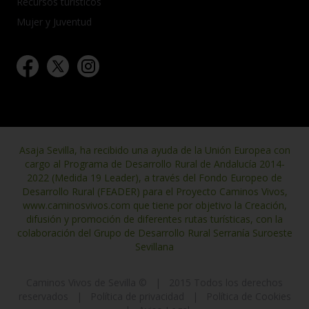
Recursos turísticos
Mujer y Juventud
Asaja Sevilla, ha recibido una ayuda de la Unión Europea con
cargo al Programa de Desarrollo Rural de Andalucía 2014-
2022 (Medida 19 Leader), a través del Fondo Europeo de
Desarrollo Rural (FEADER) para el Proyecto Caminos Vivos,
www.caminosvivos.com que tiene por objetivo la Creación,
difusión y promoción de diferentes rutas turísticas, con la
colaboración del Grupo de Desarrollo Rural Serranía Suroeste
Sevillana
Caminos Vivos de Sevilla ©
|
2015 Todos los derechos
reservados
|
Política de privacidad
|
Política de Cookies